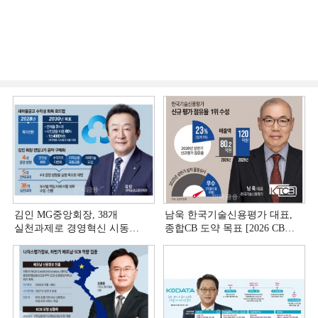
김인 MG중앙회장, 38개
남욱 한국기술신용평가 대표,
실천과제로 경영혁신 시동
종합CB 도약 목표 [2026 CB사
[상호금융 경영혁신 진단 ①]
하반기 전략 ③]