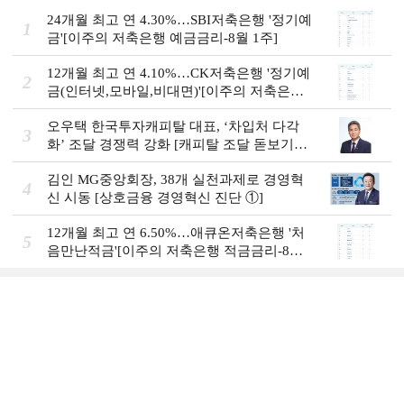
24개월 최고 연 4.30%…SBI저축은행 '정기예
1
금'[이주의 저축은행 예금금리-8월 1주]
12개월 최고 연 4.10%…CK저축은행 '정기예
2
금(인터넷,모바일,비대면)'[이주의 저축은행
예금금리-8월 1주]
오우택 한국투자캐피탈 대표, ‘차입처 다각
3
화ʼ 조달 경쟁력 강화 [캐피탈 조달 돋보기
(12)]
김인 MG중앙회장, 38개 실천과제로 경영혁
4
신 시동 [상호금융 경영혁신 진단 ①]
12개월 최고 연 6.50%…애큐온저축은행 '처
5
음만난적금'[이주의 저축은행 적금금리-8월
1주]