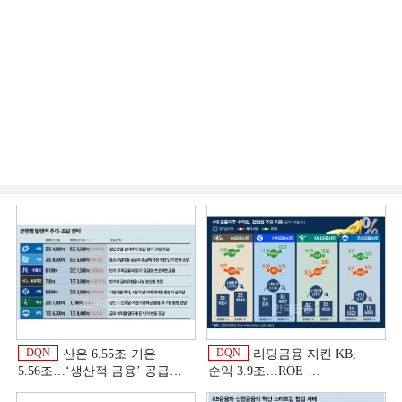
DQN
DQN
산은 6.55조·기은
리딩금융 지킨 KB,
5.56조…‘생산적 금융ʼ 공급
순익 3.9조…ROE·
박차 [은행권 자금조달 전략]
비용효율성까지 선두 [2026