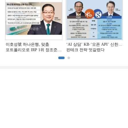
상반기 금융 리그테이블]
이호성號 하나은행, 맞춤
‘AI 상담’ KB·‘오픈 API’ 신한…
포트폴리오로 IRP 1위 정조준
핀테크 전략 엇갈렸다
[은행권 연금 방어전]