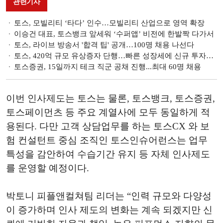
관련기사
토스, 모빌리티 ‘타다’ 인수…모빌리티 산업으로 영역 확장
이승건 대표, 토스뱅크 앞세워 ‘수퍼앱’ 비전에 한발짝 다가서
토스, 라이브 방송서 '합격 팁' 공개…100명 채용 나선다
토스, 420억 규모 유상증자 단행…빠른 성장세에 신규 투자자 확대
토스증권, 15일까지 테크 직군 공채 진행...최대 60명 채용
이번 인사제도는 토스는 물론, 토스뱅크, 토스증권,
토스페이먼츠 등 주요 계열사에 모두 동일하게 적
용된다. 다만 고객 상담업무를 하는 토스CX 와 보
험 컨설턴트 중심 조직인 토스인슈어런스는 업무
특성을 감안하여 수습기간 유지 등 자체 인사제도
를 운영할 예정이다.
박토니 피플앤컬쳐팀 리더는 “인력 규모와 다양성
이 증가하며 인사 제도의 변화는 계속 되겠지만 신