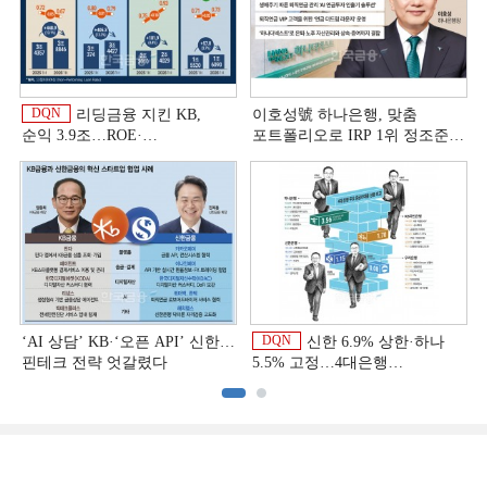
DQN
리딩금융 지킨 KB,
이호성號 하나은행, 맞춤
순익 3.9조…ROE·
포트폴리오로 IRP 1위 정조준
비용효율성까지 선두 [2026
[은행권 연금 방어전]
이
상반기 금융 리그테이블]
DQN
‘AI 상담’ KB·‘오픈 API’ 신한…
신한 6.9% 상한·하나
핀테크 전략 엇갈렸다
5.5% 고정…4대은행
중금리대출 승부수
이