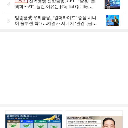
DQN
진옥동號 신한금융, CET1 ‘활용’ 본
4
격화···AT1 늘린 이유는 [Capital Quality
Review]
임종룡號 우리금융, ‘원더라이프’ 중심 시니
5
어 솔루션 확대…계열사 시너지 '관건' [금융
시니어 비즈니스 돋보기]