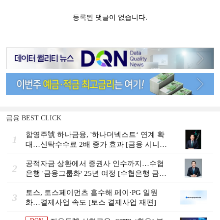
금융 BEST CLICK
함영주號 하나금융, '하나더넥스트‘ 연계 확
1
대…신탁수수료 2배 증가 효과 [금융 시니어
비즈니스 돋보기]
공적자금 상환에서 증권사 인수까지…수협
2
은행 '금융그룹화' 25년 여정 [수협은행 금융
그룹의 꿈①]
토스, 토스페이먼츠 흡수해 페이·PG 일원
3
화…결제사업 속도 [토스 결제사업 재편]