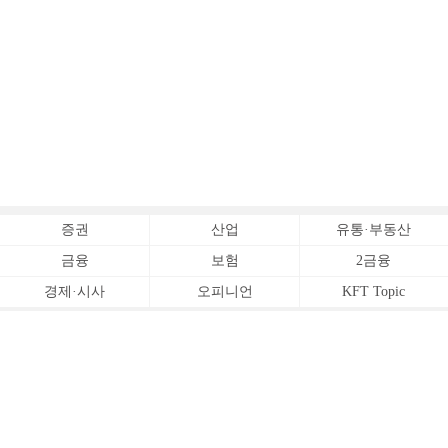
증권
산업
유통·부동산
금융
보험
2금융
경제·시사
오피니언
KFT Topic
전체서비스
Copyrightⓒ
한국금융신문 All Rights Reserved.