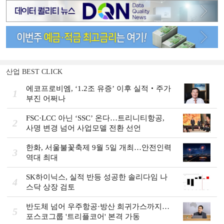
산업 BEST CLICK
에코프로비엠, ‘1.2조 유증’ 이후 실적‧주가
1
부진 어쩌나
FSC·LCC 아닌 ‘SSC’ 온다…트리니티항공,
2
사명 변경 넘어 사업모델 전환 선언
한화, 서울불꽃축제 9월 5일 개최…안전인력
3
역대 최대
SK하이닉스, 실적 반등 성공한 솔리다임 나
4
스닥 상장 검토
반도체 넘어 우주항공·방산 희귀가스까지…
5
포스코그룹 '트리플코어' 본격 가동