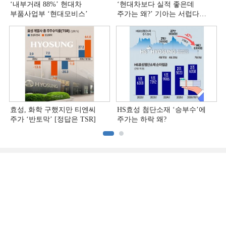
‘내부거래 88%ʼ 현대차
‘현대차보다 실적 좋은데
부품사업부 ‘현대모비스ʼ
주가는 왜?ʼ 기아는 서럽다
[정답은 TSR]
효성, 화학 구했지만 티엔씨
HS효성 첨단소재 ‘승부수’에
주가 ‘반토막’ [정답은 TSR]
주가는 하락 왜?