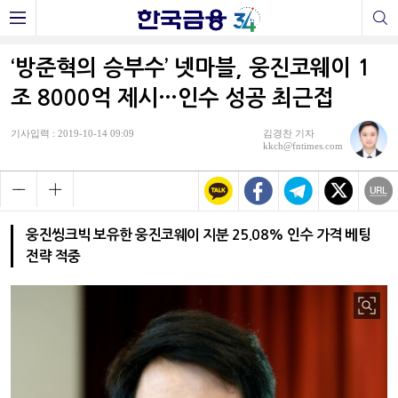
‘방준혁의 승부수’ 넷마블, 웅진코웨이 1
조 8000억 제시…인수 성공 최근접
기사입력 : 2019-10-14 09:09
김경찬 기자
kkch@fntimes.com
웅진씽크빅 보유한 웅진코웨이 지분 25.08% 인수 가격 베팅
전략 적중