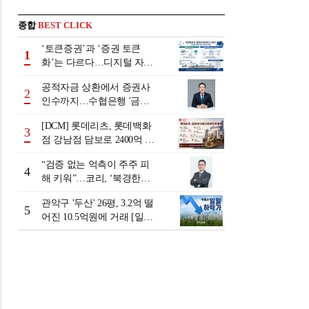
종합
BEST CLICK
‘토큰증권’과 ‘증권 토큰
1
화’는 다르다…디지털 자본
시장 다음 단계는
공적자금 상환에서 증권사
2
인수까지…수협은행 '금융
그룹화' 25년 여정 [수협은
[DCM] 롯데리츠, 롯데백화
행 금융그룹의 꿈①]
3
점 강남점 담보로 2400억 조
달…단기채 차환
“검증 없는 억측이 주주 피
4
해 키워”…코리, ‘북경한미
미수채권 논란’ 정면 반박
관악구 '두산' 26평, 3.2억 떨
5
어진 10.5억원에 거래 [일일
하락가]