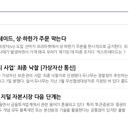
레이드, 상·하한가 주문 막는다
화장치(VI) 도입 전까지 프리마켓에서 상·하한가 주문을 한시적으로 금지한다. 최
사례가 발생하면서 가격 왜곡 우려가 제기된 데 따른 조치다. 넥스트레이드는 7
 설명’ 자료를 통해 오는 12일부터 정적VI 제도 도입 전까지 프리마켓 내 상·
가…가격 왜곡 우려지난달 28일 SK하이닉스 1주가 하한가에 체결된 데 이어 이
 사업' 최종 낙찰 [가상자산 통신]
 상한가를 기록했다. 지난 6일에는 SK하이
 가상자산 보관·관리 사업’ 최종 낙찰자로 선정됐다.두나무는 경찰청이 추진하는
고 7일 밝혔다. 앞서 두나무는 지난 7월 우선협상대상자로 지정된 바 있다.콜드
이번 사업은 경찰청이 수사 과정에서 압수한 디지털자산을 안전하게 보관하고 효율
. 계약 기간은 1년이다.압수 디지털자산은 두나무의 디지털자산 수탁 서비스인
디지털 자본시장 다음 단계는
터디는 야간과 휴일에도 공백 없이 운영
 접어들면서 금융투자업계에서 관련 용어가 혼용되고 있다. 특히 ‘토큰증권’과 ‘증권의
두 개념 모두 블록체인 또는 분산원장 기술을 활용한다는 공통점이 있지만 출발
있거나 전통적인 방식으로 유통하기 어려웠던 자산·권리를 증권으로 구조화해 제도
장에 존재하는 주식·채권 등 정형증권을 디지털 원장 위에서 발행·거래·결제하
행을 앞두고 이 같은 개념을 구분해야