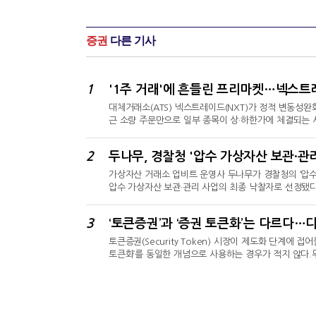
증권
다른 기사
1
'1주 거래'에 흔들린 프리마켓…넥스트
대체거래소(ATS) 넥스트레이드(NXT)가 정적 변동성완
근 소량 주문만으로 일부 종목이 상·하한가에 체결되는 
일 ‘넥스트레이드 프리마켓 SK하이닉스 하한가 사례에 대한
하한가 주문을 제한한다고 밝혔다.1주 거래에도 상·하한
2
두나무, 경찰청 '압수 가상자산 보관·관리
달 들어서도 삼성전기와 알테오젠이 각각 1주 매수만으로
가상자산 거래소 업비트 운영사 두나무가 경찰청의 ‘압수
압수 가상자산 보관·관리 사업의 최종 낙찰자로 선정됐다
월렛 기반…365일 24시간 실시간 대응 관제 인프라
적으로 관리할 수 있는 체계를 구축하기 위해 추진됐다
3
‘토큰증권’과 ‘증권 토큰화’는 다르다…
‘업비트 커스터디’를 통해 보관·관리된다. 업비트 커스
토큰증권(Security Token) 시장이 제도화 단계에
토큰화’를 동일한 개념으로 사용하는 경우가 적지 않다.
점과 목적은 다르다. 토큰증권이 기존 금융시장 밖에 
권에 편입하는 과정이라면, 증권의 토큰화는 이미 자본시
는 방식으로 전환하는 개념에 가깝다.토큰증권 제도 시