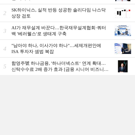
SK하이닉스, 실적 반등 성공한 솔리다임 나스닥
2
상장 검토
AI가 재무설계 바꾼다…한국재무설계협회·쿼터
3
백 '베러웰스'로 생태계 구축
"남아야 하나, 이사가야 하나"…세제개편안에
4
ISA 투자자 셈법 복잡
함영주號 하나금융, '하나더넥스트‘ 연계 확대…
5
신탁수수료 2배 증가 효과 [금융 시니어 비즈니스
돋보기]