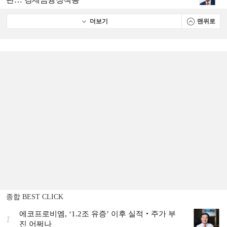
더보기
맨위로
종합 BEST CLICK
에코프로비엠, ‘1.2조 유증’ 이후 실적‧주가 부
1
진 어쩌나