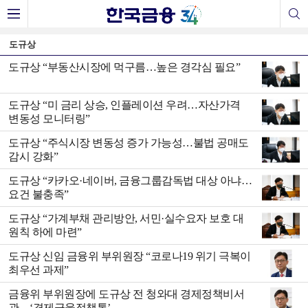
도규상
도규상 “부동산시장에 먹구름…높은 경각심 필요”
도규상 “미 금리 상승, 인플레이션 우려…자산가격
변동성 모니터링”
도규상 “주식시장 변동성 증가 가능성…불법 공매도
감시 강화”
도규상 “카카오·네이버, 금융그룹감독법 대상 아냐…
요건 불충족”
도규상 “가계부채 관리방안, 서민·실수요자 보호 대
원칙 하에 마련”
도규상 신임 금융위 부위원장 “코로나19 위기 극복이
최우선 과제”
금융위 부위원장에 도규상 전 청와대 경제정책비서
관…‘경제금융정책통’