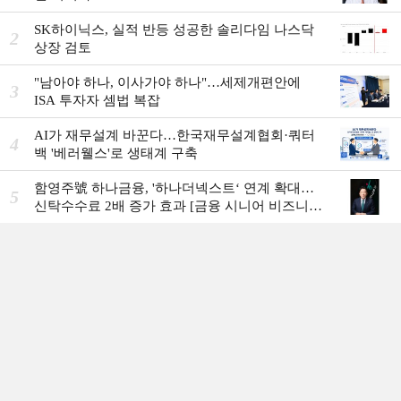
SK하이닉스, 실적 반등 성공한 솔리다임 나스닥
2
상장 검토
"남아야 하나, 이사가야 하나"…세제개편안에
3
ISA 투자자 셈법 복잡
AI가 재무설계 바꾼다…한국재무설계협회·쿼터
4
백 '베러웰스'로 생태계 구축
함영주號 하나금융, '하나더넥스트‘ 연계 확대…
5
신탁수수료 2배 증가 효과 [금융 시니어 비즈니스
돋보기]