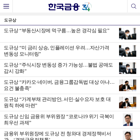
도규상
도규상 “부동산시장에 먹구름…높은 경각심 필요”
도규상 “미 금리 상승, 인플레이션 우려…자산가격
변동성 모니터링”
도규상 “주식시장 변동성 증가 가능성…불법 공매도
감시 강화”
도규상 “카카오·네이버, 금융그룹감독법 대상 아냐…
요건 불충족”
도규상 “가계부채 관리방안, 서민·실수요자 보호 대
원칙 하에 마련”
도규상 신임 금융위 부위원장 “코로나19 위기 극복이
최우선 과제”
금융위 부위원장에 도규상 전 청와대 경제정책비서
관…‘경제금융정책통’