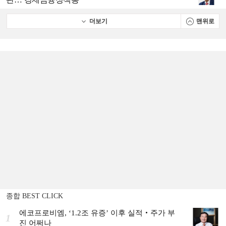
더보기
맨위로
종합 BEST CLICK
에코프로비엠, ‘1.2조 유증’ 이후 실적‧주가 부
1
진 어쩌나