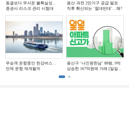
동결보다 무서운 불확실성…
용산·과천 2만가구 공급 발표
증권사 리스크 관리 시험대
직후 확산되는 ‘절대반대’…왜?
무승객 운항중인 한강버스…
용산구 ‘나인원한남’ 88평, 9억
언제 운항 재개될까
상승한 167억원에 거래 [일일
아파트 신고가]