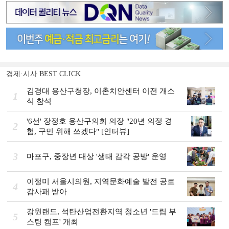
경제·시사 BEST CLICK
김경대 용산구청장, 이촌치안센터 이전 개소
1
식 참석
'6선' 장정호 용산구의회 의장 "20년 의정 경
2
험, 구민 위해 쓰겠다" [인터뷰]
3
마포구, 중장년 대상 '생태 감각 공방' 운영
이정미 서울시의원, 지역문화예술 발전 공로
4
감사패 받아
강원랜드, 석탄산업전환지역 청소년 '드림 부
5
스팅 캠프' 개최