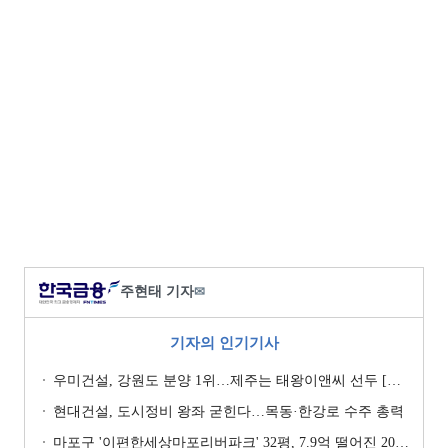
주현태 기자
✉
기자의 인기기사
우미건설, 강원도 분양 1위…제주는 태왕이앤씨 선두 [이 지역 분양왕-강원·제주]
현대건설, 도시정비 왕좌 굳힌다…목동·한강로 수주 총력
마포구 '이편한세상마포리버파크' 32평, 7.9억 떨어진 20.4억원에 거래 [일일 하락가]