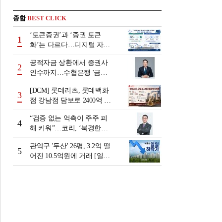
종합
BEST CLICK
‘토큰증권’과 ‘증권 토큰
1
화’는 다르다…디지털 자본
시장 다음 단계는
공적자금 상환에서 증권사
2
인수까지…수협은행 '금융
그룹화' 25년 여정 [수협은
[DCM] 롯데리츠, 롯데백화
행 금융그룹의 꿈①]
3
점 강남점 담보로 2400억 조
달…단기채 차환
“검증 없는 억측이 주주 피
4
해 키워”…코리, ‘북경한미
미수채권 논란’ 정면 반박
관악구 '두산' 26평, 3.2억 떨
5
어진 10.5억원에 거래 [일일
하락가]