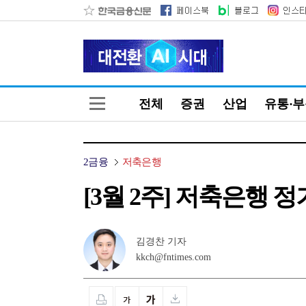
전체
증권
산업
유통·
2금융
저축은행
[3월 2주] 저축은행 
김경찬 기자
kkch@fntimes.com