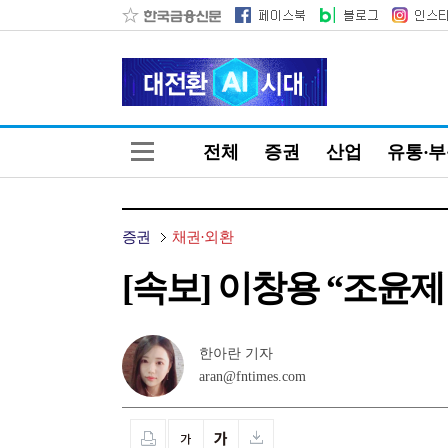
전체
증권
산업
유통·
증권
채권·외환
[속보] 이창용 “조윤제
한아란 기자
aran@fntimes.com