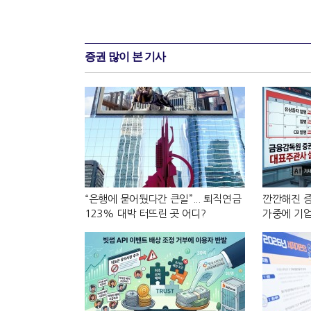
증권 많이 본 기사
“은행에 묻어뒀다간 큰일”... 퇴직연금
깐깐해진 증
123% 대박 터뜨린 곳 어디?
가중에 기업