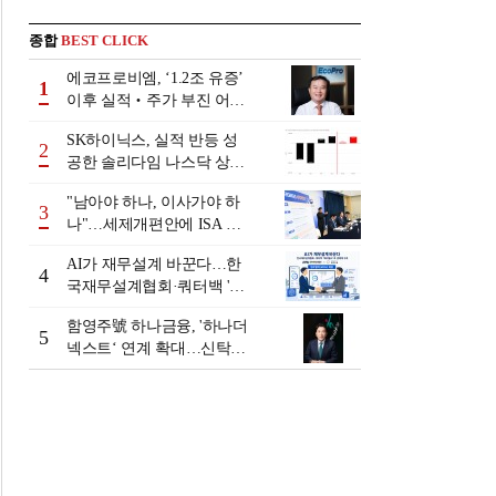
종합
BEST CLICK
에코프로비엠, ‘1.2조 유증’
1
이후 실적‧주가 부진 어쩌
나
SK하이닉스, 실적 반등 성
2
공한 솔리다임 나스닥 상장
검토
"남아야 하나, 이사가야 하
3
나"…세제개편안에 ISA 투
자자 셈법 복잡
AI가 재무설계 바꾼다…한
4
국재무설계협회·쿼터백 '베
러웰스'로 생태계 구축
함영주號 하나금융, '하나더
5
넥스트‘ 연계 확대…신탁수
수료 2배 증가 효과 [금융 시
니어 비즈니스 돋보기]