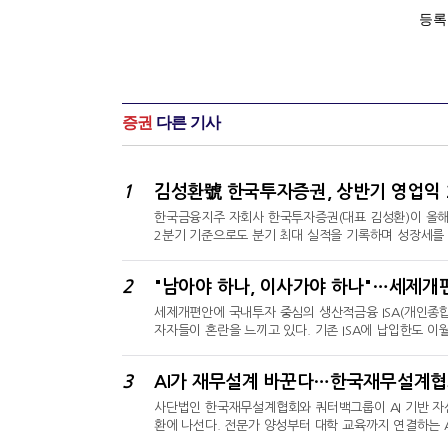
증권
다른 기사
1
한국금융지주 자회사 한국투자증권(대표 김성환)이 올해
2분기 기준으로도 분기 최대 실적을 기록하며 성장세를
했다는 설명이다.거래대금 증가…금융상품 판매 호조한국
조1701억원, 당기순이익(지배지분 기준)이 1조7274억
2
"남아야 하나, 이사가야 하나"…세제개편
68.8% 증가한 수치다. 한국투자증권은 반기 만에 지난
세제개편안에 국내투자 중심의 생산적금융 ISA(개인종합
자자들이 혼란을 느끼고 있다. 기존 ISA에 납입한도 이
고 국내상장 해외 ETF(상장지수펀드)를 매수한 개인투자자
생산적금융 ISA 신설6일 금융투자업계에 따르면, 재정경제
3
AI가 재무설계 바꾼다…한국재무설계협회
택권 축소 제약이 발생한다는 평가가 나온다.그동안 IS
사단법인 한국재무설계협회와 쿼터백그룹이 AI 기반 자산관
환에 나선다. 전문가 양성부터 대학 교육까지 연결하는 
그룹과 '디지털 기반 생애 자산관리 서비스' 업무협약(M