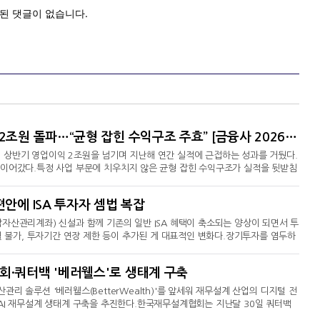
김성환號 한국투자증권, 상반기 영업익 2조원 돌파…“균형 잡힌 수익구조 주효” [금융사 2026 상반기 실적]
 상반기 영업이익 2조원을 넘기며 지난해 연간 실적에 근접하는 성과를 거뒀다.
 이어갔다.특정 사업 부문에 치우치지 않은 균형 잡힌 수익구조가 실적을 뒷받침
금융지주의 자회사 한국투자증권은 2026년 상반기 연결 기준 영업이익이 2
원으로 잠정 집계됐다고 6일 공시했다. 이는 전년 동기 대비 각각 89.1%,
안에 ISA 투자자 셈법 복잡
해 연간 영업이익 2조3427억원, 순익 2조101억원에 근접한 성
자산관리계좌) 신설과 함께 기존의 일반 ISA 혜택이 축소되는 양상이 되면서 투
월 불가, 투자기간 연장 제한 등이 추가된 게 대표적인 변화다.장기투자를 염두하
 등의 투자 경로와 전략 변경 여부 고민이 더해지게 됐다. 일반 ISA 매력 축소,
부가 지난 3일 발표한 '2026년 세제개편안'에 대해 기존 ISA 투자자들의 선
·쿼터백 '베러웰스'로 생태계 구축
A는 다양한 금융상품을 한 계좌에서 운용하고
리 솔루션 '베러웰스(BetterWealth)'를 앞세워 재무설계 산업의 디지털 전
AI 재무설계 생태계 구축을 추진한다.한국재무설계협회는 지난달 30일 쿼터백
OU)을 체결했다고 밝혔다. 양측은 AI를 활용한 재무설계 역량을 높이고, 실무