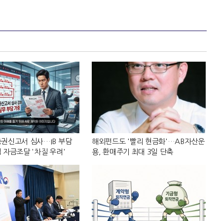
권신고서 심사…IB 부담
해외펀드도 '빨리 현금화'…AB자산운
 자금조달 '차질 우려'
용, 환매주기 최대 3일 단축