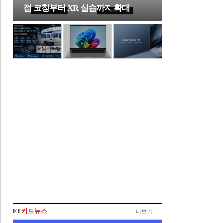
접 코칭부터 XR 실습까지 확대
FT
카드뉴스
더보기