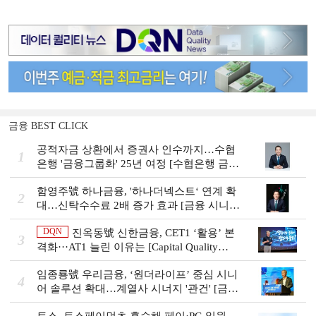
금융 BEST CLICK
공적자금 상환에서 증권사 인수까지…수협
1
은행 '금융그룹화' 25년 여정 [수협은행 금융
그룹의 꿈①]
함영주號 하나금융, '하나더넥스트‘ 연계 확
2
대…신탁수수료 2배 증가 효과 [금융 시니어
비즈니스 돋보기]
DQN
진옥동號 신한금융, CET1 ‘활용’ 본
3
격화···AT1 늘린 이유는 [Capital Quality
Review]
임종룡號 우리금융, ‘원더라이프’ 중심 시니
4
어 솔루션 확대…계열사 시너지 '관건' [금융
시니어 비즈니스 돋보기]
토스, 토스페이먼츠 흡수해 페이·PG 일원