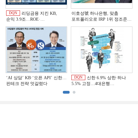
DQN
리딩금융 지킨 KB,
이호성號 하나은행, 맞춤
순익 3.9조…ROE·
포트폴리오로 IRP 1위 정조준
비용효율성까지 선두 [2026
[은행권 연금 방어전]
이
상반기 금융 리그테이블]
DQN
‘AI 상담’ KB·‘오픈 API’ 신한…
신한 6.9% 상한·하나
핀테크 전략 엇갈렸다
5.5% 고정…4대은행
중금리대출 승부수
이