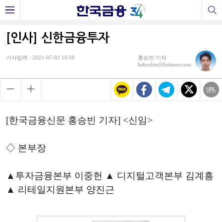
[인사] 신한금융투자
기사입력 : 2021-07-02 10:50
홍승빈 기자
hsbrobin@fntimes.com
[한국금융신문 홍승빈 기자] <신임>
◇ 본부장
▲투자금융본부 이중헌 ▲ 디지털고객본부 김계흥
▲ 리테일지원본부 양진근