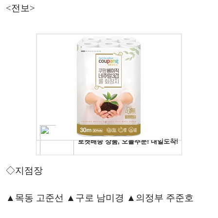
<전보>
◇지점장
▲목동 고준선 ▲구로 남미경 ▲의정부 주준호