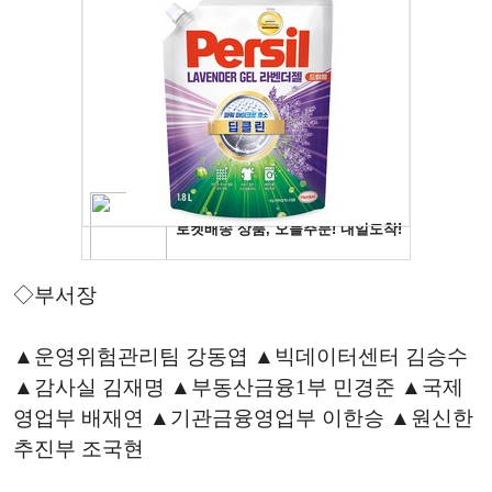
◇부서장
▲운영위험관리팀 강동엽 ▲빅데이터센터 김승수
▲감사실 김재명 ▲부동산금융1부 민경준 ▲국제
영업부 배재연 ▲기관금융영업부 이한승 ▲원신한
추진부 조국현