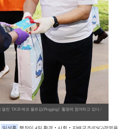
 ‘DGB 에코 플로깅(Plogging)’ 활동에 참여하고 있다./
은
임성훈
행장이 4일 환경‧사회‧지배구조(ESG)경영을