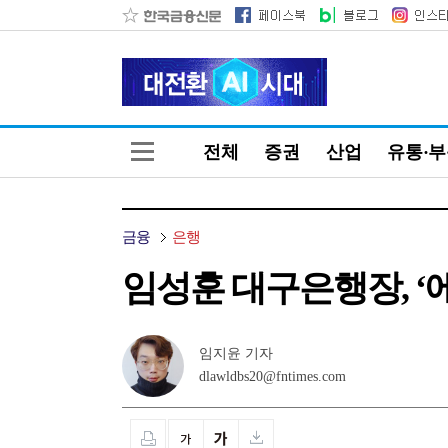
전체
증권
산업
유통·
금융
은행
임성훈 대구은행장, ‘
임지윤 기자
dlawldbs20@fntimes.com