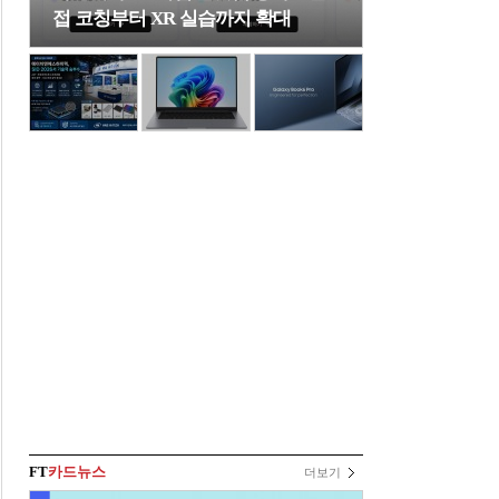
접 코칭부터 XR 실습까지 확대
FT
카드뉴스
더보기