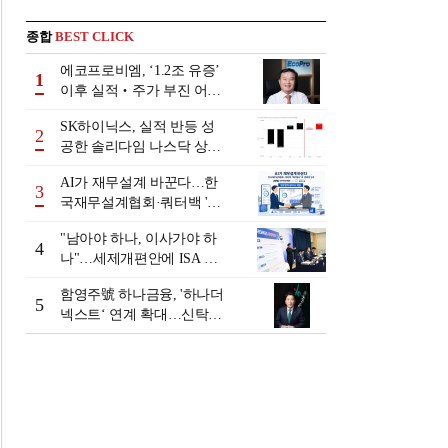
종합
BEST CLICK
에코프로비엠, ‘1.2조 유증’
1
이후 실적‧주가 부진 어쩌
나
SK하이닉스, 실적 반등 성
2
공한 솔리다임 나스닥 상장
검토
AI가 재무설계 바꾼다…한
3
국재무설계협회·쿼터백 '베
러웰스'로 생태계 구축
"남아야 하나, 이사가야 하
4
나"…세제개편안에 ISA 투
자자 셈법 복잡
함영주號 하나금융, '하나더
5
넥스트‘ 연계 확대…신탁수
수료 2배 증가 효과 [금융 시
니어 비즈니스 돋보기]