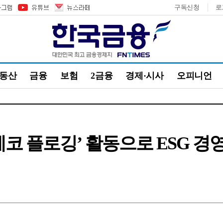
구독신청
로
부동산
금융
보험
2금융
경제·시사
오피니언
에코 플로깅’ 활동으로 ESG 경