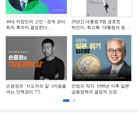
40대 직장인의 고민 / 관계 관리,
29년간 대통령 8명 경호한
퇴직 후까지 결정한다
박진이, 회고록 ‘대통령의 등 뒤
[홍석환의 커리어 멘토링]
1미터’ 출간
손웅정의 ‘지도자의 길’ [마음을
안정의 착각: 1999년 이후 일본
여는 인맥관리 77]
금융정책의 결정적 오판
[김성민의 일본 위기 딥리뷰]