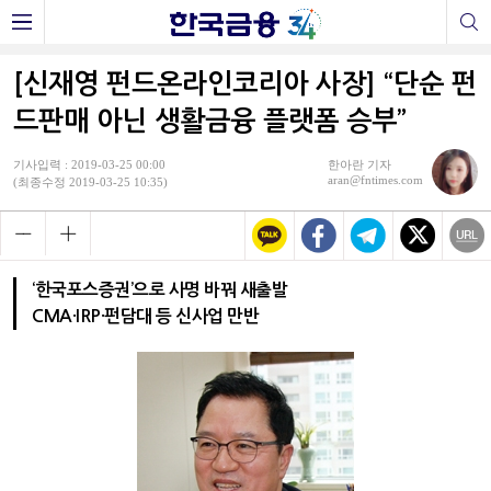
[신재영 펀드온라인코리아 사장] “단순 펀
드판매 아닌 생활금융 플랫폼 승부”
기사입력 : 2019-03-25 00:00
한아란 기자
aran@fntimes.com
(최종수정 2019-03-25 10:35)
‘한국포스증권’으로 사명 바꿔 새출발
CMA·IRP·펀담대 등 신사업 만반