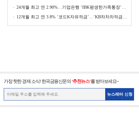
24개월 최고 연 2.90%…기업은행 ‘IBK평생한가족통장’ [이주의 은행 예금금리-1월 2주]
12개월 최고 연 3.8% ‘코드K자유적금’…‘KB차차차적금’ 8% 이자 [이주의 은행 적금금리-1월 2주]
가장 핫한 경제 소식! 한국금융신문의
‘추천뉴스’
를 받아보세요~
뉴스레터 신청