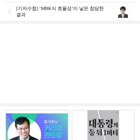
할”
[기자수첩] ‘MBK식 효율성’이 낳은 참담한
5
결과