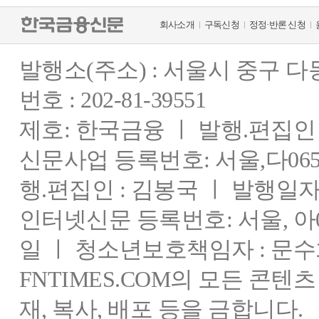
회사소개
구독신청
정정·반론 신청
발행소(주소) : 서울시 중구 
번호 : 202-81-39551
제호: 한국금융 ㅣ 발행.편집인 : 
신문사업 등록번호: 서울,다0655
행.편집인 : 김봉국 ㅣ 발행일자:
인터넷신문 등록번호: 서울, 아03
일 ㅣ 청소년보호책임자 : 문수
FNTIMES.COM의 모든 콘텐
재, 복사, 배포 등을 금합니다.