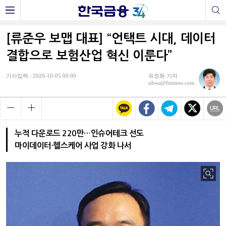
[류준우 보맵 대표] “언택트 시대, 데이터
결합으로 보험산업 혁신 이룬다”
기사입력 : 2020-10-05 00:00
유정화 기자
uhwa@fntimes.com
누적 다운로드 220만…인슈어테크 선도
마이데이터·헬스케어 사업 강화 나서