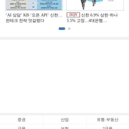
DQN
‘AI 상담’ KB·‘오픈 API’ 신한…
신한 6.9% 상한·하나
핀테크 전략 엇갈렸다
5.5% 고정…4대은행
중금리대출 승부수
증권
산업
유통·부동산
금융
보험
2금융