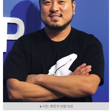
▲사진: 류준우 보맵 대표