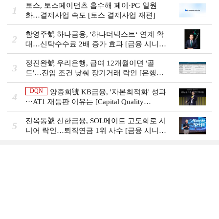
토스, 토스페이먼츠 흡수해 페이·PG 일원
1
화…결제사업 속도 [토스 결제사업 재편]
함영주號 하나금융, '하나더넥스트‘ 연계 확
2
대…신탁수수료 2배 증가 효과 [금융 시니어
비즈니스 돋보기]
정진완號 우리은행, 급여 12개월이면 '골
3
드'…진입 조건 낮춰 장기거래 락인 [은행권
머니무브 대응 전략]
DQN
양종희號 KB금융, '자본최적화' 성과
4
···AT1 재등판 이유는 [Capital Quality
Review]]
진옥동號 신한금융, SOL메이트 고도화로 시
5
니어 락인…퇴직연금 1위 사수 [금융 시니어
비즈니스 돋보기]