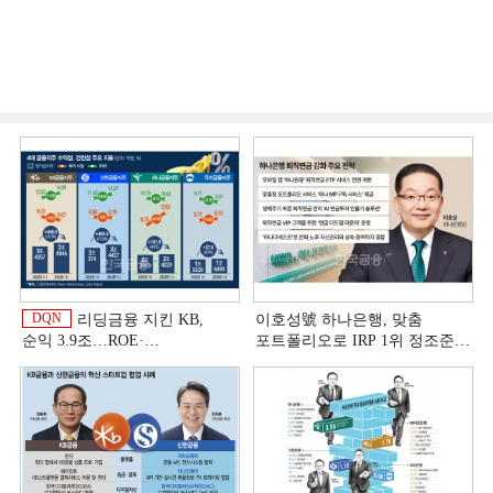
DQN
리딩금융 지킨 KB,
이호성號 하나은행, 맞춤
순익 3.9조…ROE·
포트폴리오로 IRP 1위 정조준
비용효율성까지 선두 [2026
[은행권 연금 방어전]
상반기 금융 리그테이블]