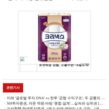
관련기사
미래 '글로벌 투자 DNA' vs 한투 '균형 수익구조', 두 공룡의 다른 전술 [금융사 2026 1분기 실적]
NH투자증권, 자문 역량 바탕 '종합 설계'…실속파 상위권 [빅10 증권사 DCM 지형도 (2)]
김성환號 한국투자증권, 1분기 만에 영업익 1조 근접…"균형 잡힌 수익구조 기반 성장" [금융사 2026 1분기 실적]