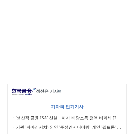
정선은 기자
✉
기자의 인기기사
'생산적 금융 ISA' 신설…이자·배당소득 전액 비과세 [2026 세제개편안]
기관 '파마리서치'·외인 '주성엔지니어링'·개인 '펩트론' 1위 [주간 코스닥 순매수- 2026년 7월27일~7월31일]