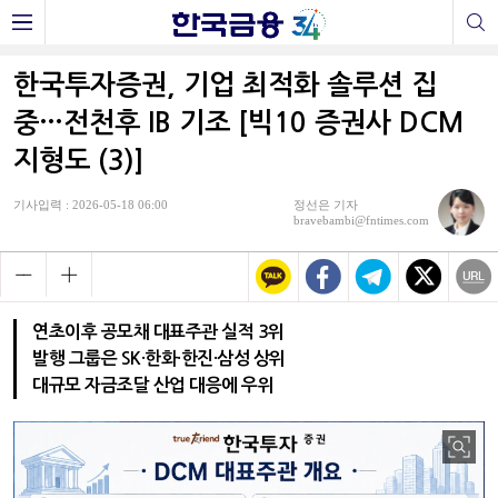
한국투자증권, 기업 최적화 솔루션 집
중…전천후 IB 기조 [빅10 증권사 DCM
지형도 (3)]
기사입력 : 2026-05-18 06:00
정선은 기자
bravebambi@fntimes.com
연초이후 공모채 대표주관 실적 3위
발행 그룹은 SK·한화·한진·삼성 상위
대규모 자금조달 산업 대응에 우위