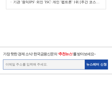
기관 '원익IPS'·외인 'ISC'·개인 '펩트론' 1위 [주간 코스닥 순매수- 2026년 7월6일~7월10일]
가장 핫한 경제 소식! 한국금융신문의
‘추천뉴스’
를 받아보세요~
뉴스레터 신청