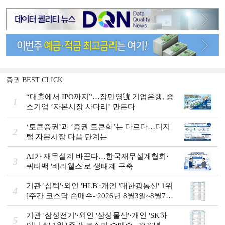
증권 BEST CLICK
“대출에서 IPO까지”…장민영號 기업은행, 중
1
소기업 ‘자본시장 사다리’ 만든다
‘토큰증권’과 ‘증권 토큰화’는 다르다…디지
2
털 자본시장 다음 단계는
AI가 재무설계 바꾼다…한국재무설계협회·
3
쿼터백 '베러웰스'로 생태계 구축
기관 '심텍'·외인 'HLB'·개인 '대한광통신' 1위
4
[주간 코스닥 순매수- 2026년 8월3일~8월7
일]
기관 '삼성전기'·외인 '삼성물산'·개인 'SK하
5