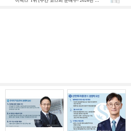
이닉스' 1위 [주간 코스피 순매수- 2026년 8
월3일~8월7일]