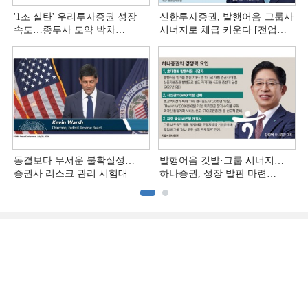
'1조 실탄' 우리투자증권 성장
신한투자증권, 발행어음·그룹사
속도…종투사 도약 박차
시너지로 체급 키운다 [전업계
[전업계 추격하는 은행계
추격하는 은행계 증권사 (4)]
증권사 (5)]
동결보다 무서운 불확실성…
발행어음 깃발·그룹 시너지…
증권사 리스크 관리 시험대
하나증권, 성장 발판 마련
[전업계 추격하는 은행계
증권사 (3)]