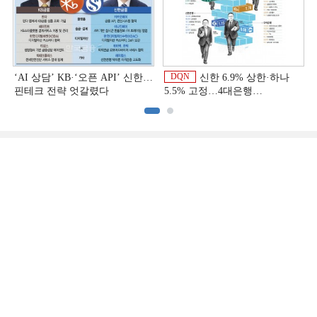
DQN
‘AI 상담’ KB·‘오픈 API’ 신한…
신한 6.9% 상한·하나
핀테크 전략 엇갈렸다
5.5% 고정…4대은행
중금리대출 승부수
이