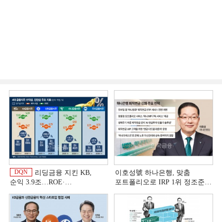
DQN
리딩금융 지킨 KB,
이호성號 하나은행, 맞춤
순익 3.9조…ROE·
포트폴리오로 IRP 1위 정조준
비용효율성까지 선두 [2026
[은행권 연금 방어전]
이
상반기 금융 리그테이블]