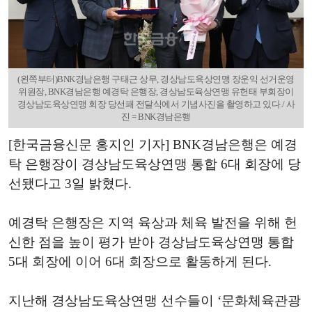
(왼쪽부터)BNK경남은행 구태근 상무, 경상남도육상연맹 장운익 선거운영
위원장, BNK경남은행 예경탁 은행장, 경상남도육상연맹 유헌태 부회장이
경상남도육상연맹 회장 당선패 전달식에서 기념사진을 촬영하고 있다./ 사
진 = BNK경남은행
[한국금융신문 홍지인 기자] BNK경남은행은 예경
탁 은행장이 경상남도육상연맹 통합 6대 회장에 당
선됐다고 3일 밝혔다.
예경탁 은행장은 지역 육상과 체육 발전을 위해 헌
신한 점을 높이 평가 받아 경상남도육상연맹 통합
5대 회장에 이어 6대 회장으로 활동하게 된다.
지난해 경상남도육상연맹 선수들이 ‘문화체육관광