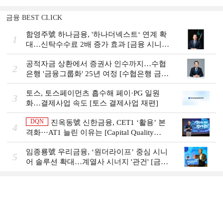
금융 BEST CLICK
함영주號 하나금융, '하나더넥스트‘ 연계 확
1
대…신탁수수료 2배 증가 효과 [금융 시니어
비즈니스 돋보기]
공적자금 상환에서 증권사 인수까지…수협
2
은행 '금융그룹화' 25년 여정 [수협은행 금융
그룹의 꿈①]
토스, 토스페이먼츠 흡수해 페이·PG 일원
3
화…결제사업 속도 [토스 결제사업 재편]
DQN
진옥동號 신한금융, CET1 ‘활용’ 본
4
격화···AT1 늘린 이유는 [Capital Quality
Review]
임종룡號 우리금융, ‘원더라이프’ 중심 시니
5
어 솔루션 확대…계열사 시너지 '관건' [금융
시니어 비즈니스 돋보기]