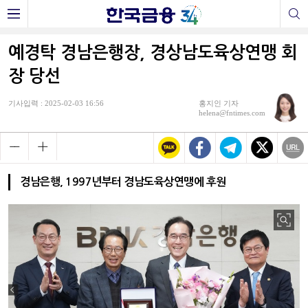
예경탁 경남은행장, 경상남도육상연맹 회
장 당선
기사입력 : 2025-02-03 16:56
홍지인 기자
helena@fntimes.com
경남은행, 1997년부터 경남도육상연맹에 후원