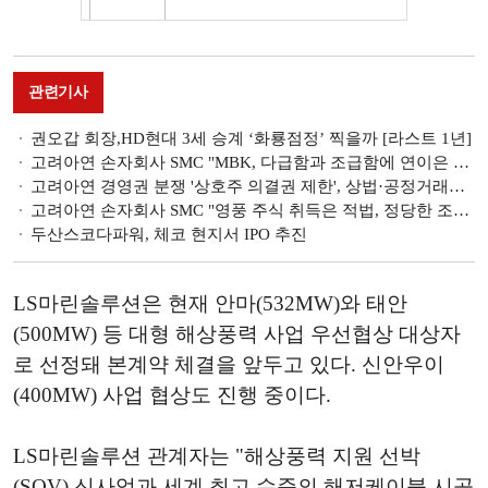
관련기사
권오갑 회장,HD현대 3세 승계 ‘화룡점정’ 찍을까 [라스트 1년]
고려아연 손자회사 SMC "MBK, 다급함과 조급함에 연이은 무리수...대타협 나서야"
고려아연 경영권 분쟁 '상호주 의결권 제한', 상법·공정거래법 살펴보니
고려아연 손자회사 SMC "영풍 주식 취득은 적법, 정당한 조치"
두산스코다파워, 체코 현지서 IPO 추진
LS마린솔루션은 현재 안마(532MW)와 태안
(500MW) 등 대형 해상풍력 사업 우선협상 대상자
로 선정돼 본계약 체결을 앞두고 있다. 신안우이
(400MW) 사업 협상도 진행 중이다.
LS마린솔루션 관계자는 "해상풍력 지원 선박
(SOV) 신사업과 세계 최고 수준의 해저케이블 시공