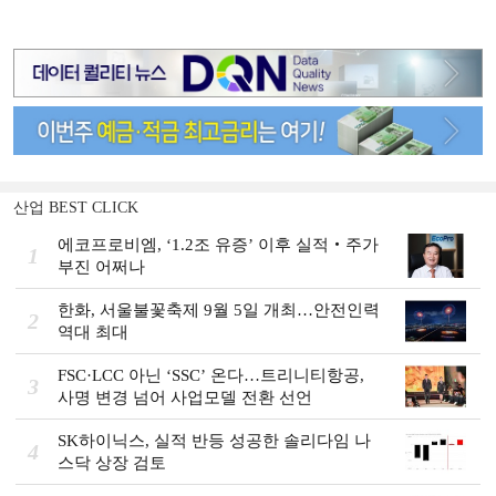
산업 BEST CLICK
에코프로비엠, ‘1.2조 유증’ 이후 실적‧주가
1
부진 어쩌나
한화, 서울불꽃축제 9월 5일 개최…안전인력
2
역대 최대
FSC·LCC 아닌 ‘SSC’ 온다…트리니티항공,
3
사명 변경 넘어 사업모델 전환 선언
SK하이닉스, 실적 반등 성공한 솔리다임 나
4
스닥 상장 검토