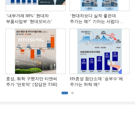
‘내부거래 88%ʼ 현대차
‘현대차보다 실적 좋은데
부품사업부 ‘현대모비스ʼ
주가는 왜?ʼ 기아는 서럽다
[정답은 TSR]
효성, 화학 구했지만 티엔씨
HS효성 첨단소재 ‘승부수’에
주가 ‘반토막’ [정답은 TSR]
주가는 하락 왜?