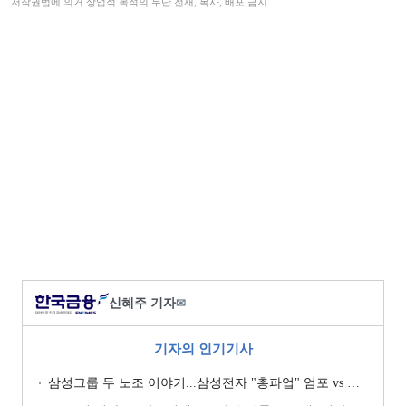
저작권법에 의거 상업적 목적의 무단 전재, 복사, 배포 금지
신혜주 기자
✉
기자의 인기기사
삼성그룹 두 노조 이야기...삼성전자 "총파업" 엄포 vs 삼성重 '노사 원팀' 자처