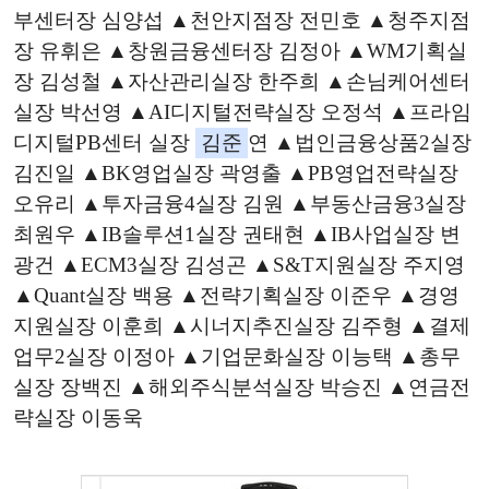
부센터장 심양섭 ▲천안지점장 전민호 ▲청주지점
장 유휘은 ▲창원금융센터장 김정아 ▲WM기획실
장 김성철 ▲자산관리실장 한주희 ▲손님케어센터
실장 박선영 ▲AI디지털전략실장 오정석 ▲프라임
디지털PB센터 실장
김준
연 ▲법인금융상품2실장
김진일 ▲BK영업실장 곽영출 ▲PB영업전략실장
오유리 ▲투자금융4실장 김원 ▲부동산금융3실장
최원우 ▲IB솔루션1실장 권태현 ▲IB사업실장 변
광건 ▲ECM3실장 김성곤 ▲S&T지원실장 주지영
▲Quant실장 백용 ▲전략기획실장 이준우 ▲경영
지원실장 이훈희 ▲시너지추진실장 김주형 ▲결제
업무2실장 이정아 ▲기업문화실장 이능택 ▲총무
실장 장백진 ▲해외주식분석실장 박승진 ▲연금전
략실장 이동욱