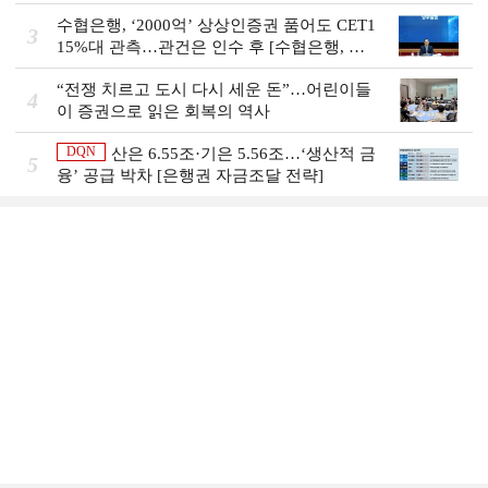
스 개막]
수협은행, ‘2000억’ 상상인증권 품어도 CET1
3
15%대 관측…관건은 인수 후 [수협은행, 금
융그룹의 꿈②]
“전쟁 치르고 도시 다시 세운 돈”…어린이들
4
이 증권으로 읽은 회복의 역사
DQN
산은 6.55조·기은 5.56조…‘생산적 금
5
융ʼ 공급 박차 [은행권 자금조달 전략]