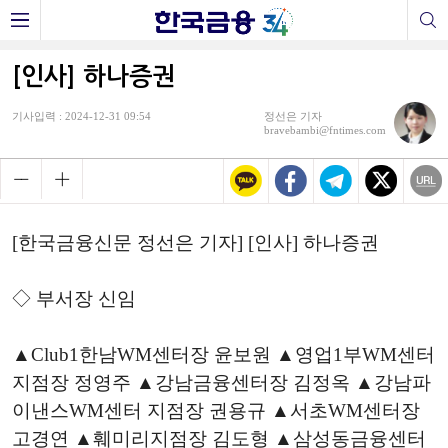
[인사] 하나증권
기사입력 : 2024-12-31 09:54
정선은 기자
bravebambi@fntimes.com
[한국금융신문 정선은 기자] [인사] 하나증권
◇ 부서장 신임
▲Club1한남WM센터장 윤보원 ▲영업1부WM센터
지점장 정영주 ▲강남금융센터장 김정옥 ▲강남파
이낸스WM센터 지점장 권용규 ▲서초WM센터장
고경연 ▲훼미리지점장 김도형 ▲삼성동금융센터