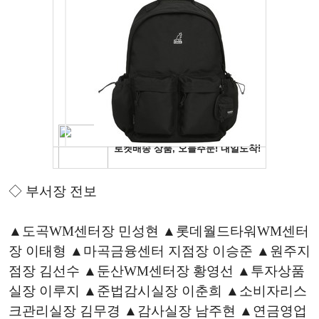
◇ 부서장 전보
▲도곡WM센터장 민성현 ▲롯데월드타워WM센터
장 이태형 ▲마곡금융센터 지점장 이승준 ▲원주지
점장 김선수 ▲둔산WM센터장 황영선 ▲투자상품
실장 이루지 ▲준법감시실장 이춘희 ▲소비자리스
크관리실장 김무경 ▲감사실장 남주현 ▲연금영업