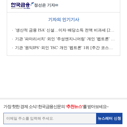
정선은 기자
✉
기자의 인기기사
'생산적 금융 ISA' 신설…이자·배당소득 전액 비과세 [2026 세제개편안]
기관 '파마리서치'·외인 '주성엔지니어링'·개인 '펩트론' 1위 [주간 코스닥 순매수- 2026년 7월27일~7월31일]
기관 '원익IPS'·외인 'ISC'·개인 '펩트론' 1위 [주간 코스닥 순매수- 2026년 7월6일~7월10일]
가장 핫한 경제 소식! 한국금융신문의
‘추천뉴스’
를 받아보세요~
뉴스레터 신청