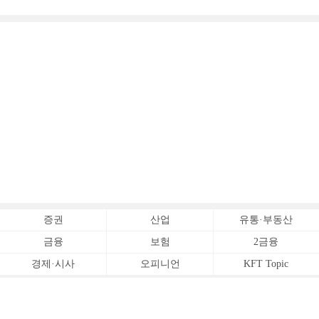
[
증권
산업
유통·부동산
금융
보험
2금융
경제·시사
오피니언
KFT Topic
전체서비스