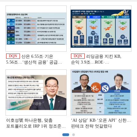
DQN
DQN
산은 6.55조·기은
리딩금융 지킨 KB,
5.56조…‘생산적 금융ʼ 공급
순익 3.9조…ROE·
박차 [은행권 자금조달 전략]
비용효율성까지 선두 [2026
상반기 금융 리그테이블]
이호성號 하나은행, 맞춤
‘AI 상담’ KB·‘오픈 API’ 신한…
포트폴리오로 IRP 1위 정조준
핀테크 전략 엇갈렸다
[은행권 연금 방어전]