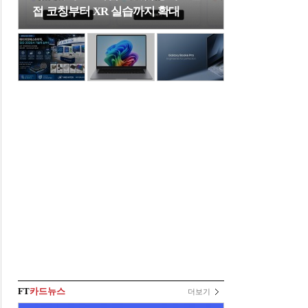
접 코칭부터 XR 실습까지 확대
FT
카드뉴스
더보기