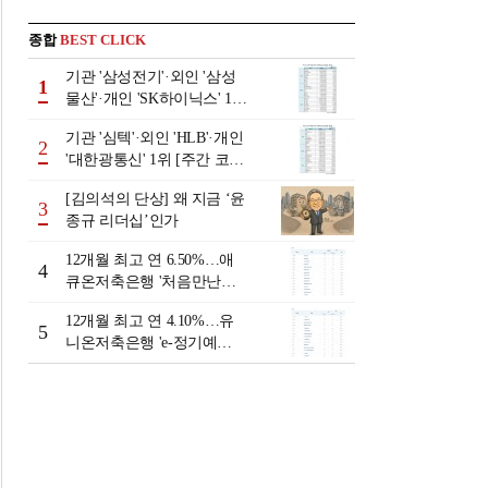
종합
BEST CLICK
기관 '삼성전기'·외인 '삼성
1
물산'·개인 'SK하이닉스' 1위
[주간 코스피 순매수- 2026
기관 '심텍'·외인 'HLB'·개인
년 8월3일~8월7일]
2
'대한광통신' 1위 [주간 코스
닥 순매수- 2026년 8월3일~8
[김의석의 단상] 왜 지금 ‘윤
월7일]
3
종규 리더십’인가
12개월 최고 연 6.50%…애
4
큐온저축은행 '처음만난적
금'[이주의 저축은행 적금금
12개월 최고 연 4.10%…유
리-8월 2주]
5
니온저축은행 'e-정기예
금'[이주의 저축은행 예금금
리-8월 2주]