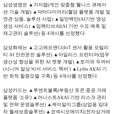
삼성생명은 ▲가지랩(개인 맞춤형 웰니스 큐레이
션 기술 개발) ▲닥터다이어리(혈당 플랫폼 개발 및
연관 상품, 솔루션 사업) ▲일만백만(AI기반 영상
생성 서비스) ▲임팩티브AI(AI 기반 수요 예측 및
재고관리 솔루션) 등 4개사를 선정했다.
삼성화재는 ▲고고에프앤디(IoT 센서 활용 모빌리
티 AI 안전운전 솔루션) ▲아일리스 프런티어(업무
생산성 향상을 위한 AI 챗봇 개발) ▲토끼와 두꺼비
(시니어 일상 비서 서비스 '똑비') ▲Lydia AI(AI 기
반 최적 할증모델 구축) 등 4개사를 선정했다.
삼성카드는 ▲루센트블록(부동산 토큰 증권 거래
플랫폼 '소유') ▲어니스트AI(AI 기반 리스크 관리
및 전략 운영솔루션) ▲케이알지그룹(상업용 임대
차 월세보증솔루션) ▲코넥시오에이치(전자상거래