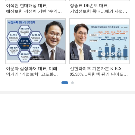
이석현 현대해상 대표,
정종표 DB손보 대표,
해상보험 경쟁력 기반 ‘수익
기업성보험 확대…해외 사업
다변화ʼ [손보사 일반보험 전략
다변화 [손보사 일반보험 전략
(3)]
(2)]
이문화 삼성화재 대표, 미래
신한라이프 기본자본 K-ICS
먹거리 ‘기업보험’ 고도화
95.93%…위험액 관리 난이도
[손보사 일반보험 전략 (1)]
상승 [보험사 기본자본 점검]