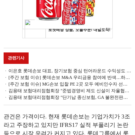
관련기사
이은호 롯데손보 대표, 장기보험 중심 턴어라운드 수익성도 견인 [금융사 2024 1분기 실적]
[주간 보험 이슈] 롯데손보 M&A 우리금융 참여에 반색…하나·신한금융 참전 가능성은 外
[주간 보험 이슈] MG손보 입찰 PE 2곳 모두 예비인수자 선정…입찰 나선 PE 2곳 면면은 外
김용태 보험대리점협회장 "준법경영비 제도 신설이 자율협약 활성화 기반"
김용태 보험대리점협회장 "단기납 종신보험, GA 불완전판매 아닌 상품 자체 문제 커"
관건은 가격이다. 현재 롯데손보는 기업가치가 3조
라고 주장하고 있지만 IFRS17 실적 부풀리기 논란
등으로 시장 우려가 커지고 있다. 롯데그룹에서 롯