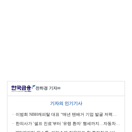
전하경 기자
✉
기자의 인기기사
이범희 NBH캐피탈 대표 “매년 텐배거 기업 발굴 저력…올해 ROE 20% 목표”
한의사가 '셀프 진료'부터 '유령 환자' 행세까지…자동차보험 악용 심각 [경상환자 8주룰 도입 초읽기]