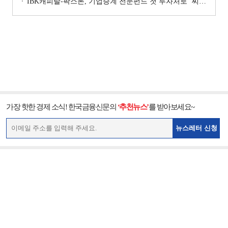
IBK캐피탈-팍스톤, 기업승계 전문펀드 첫 투자처로 ‘씨엠디기술단’ 낙점 [캐피탈사 돋보기]
가장 핫한 경제 소식! 한국금융신문의
‘추천뉴스’
를 받아보세요~
뉴스레터 신청