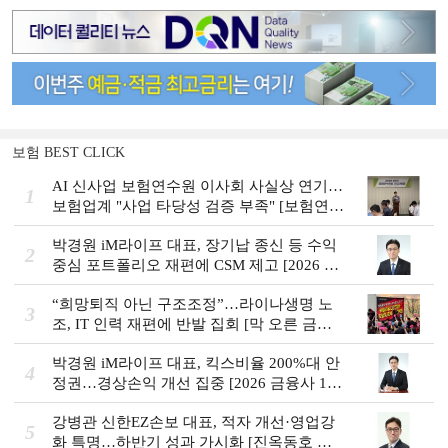
보험 BEST CLICK
AI 신사업 보험연수원 이사회 사실상 연기…
1
보험업계 "사업 타당성 검증 부족" [보험연수
원 AI사업 논란]
박경원 iM라이프 대표, 장기납 종신 등 수익
2
중심 포트폴리오 재편에 CSM 제고 [2026 금
융사 상반기 실적]
“희망퇴직 아닌 구조조정”…라이나생명 노
3
조, IT 인력 재편에 반발 집회 [막 오른 금융
권 하투(夏鬪)]
박경원 iM라이프 대표, 킥스비율 200%대 안
4
정권…경상손익 개선 집중 [2026 금융사 1분
기 실적]
강병관 신한EZ손보 대표, 적자 개선·영업강
5
화 특명…하반기 성과 가시화 [진옥동호 신