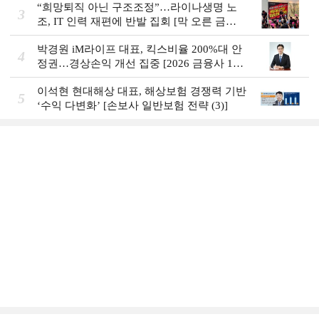
“희망퇴직 아닌 구조조정”…라이나생명 노
3
조, IT 인력 재편에 반발 집회 [막 오른 금융
권 하투(夏鬪)]
박경원 iM라이프 대표, 킥스비율 200%대 안
4
정권…경상손익 개선 집중 [2026 금융사 1분
기 실적]
이석현 현대해상 대표, 해상보험 경쟁력 기반
5
‘수익 다변화ʼ [손보사 일반보험 전략 (3)]