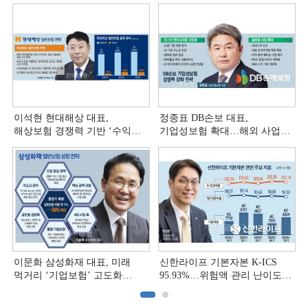
이석현 현대해상 대표,
정종표 DB손보 대표,
해상보험 경쟁력 기반 ‘수익
기업성보험 확대…해외 사업
다변화ʼ [손보사 일반보험 전략
다변화 [손보사 일반보험 전략
(3)]
(2)]
이문화 삼성화재 대표, 미래
신한라이프 기본자본 K-ICS
먹거리 ‘기업보험’ 고도화
95.93%…위험액 관리 난이도
[손보사 일반보험 전략 (1)]
상승 [보험사 기본자본 점검]