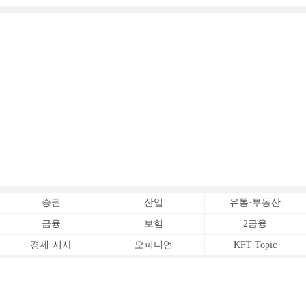
증권
산업
유통·부동산
금융
보험
2금융
경제·시사
오피니언
KFT Topic
전체서비스
Copyrightⓒ
한국금융신문 All Rights Reserved.