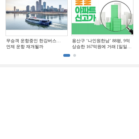
무승객 운항중인 한강버스…
용산구 ‘나인원한남’ 88평, 9억
언제 운항 재개될까
상승한 167억원에 거래 [일일
아파트 신고가]