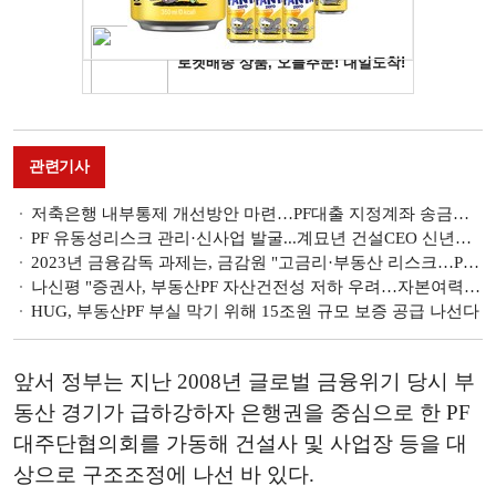
관련기사
저축은행 내부통제 개선방안 마련…PF대출 지정계좌 송금제 시행
PF 유동성리스크 관리·신사업 발굴...계묘년 건설CEO 신년사에 나타난 '위기의식'
2023년 금융감독 과제는, 금감원 "고금리·부동산 리스크…PF 익스포저 건전성 점검"
나신평 "증권사, 부동산PF 자산건전성 저하 우려…자본여력 열위할 수록 부정적 영향 크게 노출"
HUG, 부동산PF 부실 막기 위해 15조원 규모 보증 공급 나선다
앞서 정부는 지난 2008년 글로벌 금융위기 당시 부
동산 경기가 급하강하자 은행권을 중심으로 한 PF
대주단협의회를 가동해 건설사 및 사업장 등을 대
상으로 구조조정에 나선 바 있다.