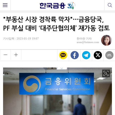
"부동산 시장 경착륙 막자"…금융당국,
PF 부실 대비 ‘대주단협의체’ 재가동 검토
기사입력 : 2023-01-19 19:07
한아란 기자
aran@fntimes.com