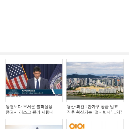
동결보다 무서운 불확실성…
용산·과천 2만가구 공급 발표
증권사 리스크 관리 시험대
직후 확산되는 ‘절대반대’…왜?