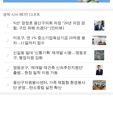
경제·시사 BEST CLICK
'6선' 장정호 용산구의회 의장 "20년 의정 경
1
험, 구민 위해 쓰겠다" [인터뷰]
마포구, 연 1% 중소기업육성기금 20억원 융
2
자…11일까지 접수
신길동 일대 '신통기획' 재개발 시동…영등포
3
구, 행정지원 강화
영등포구, '재개발·재건축 신속추진지원단'
4
출범…현장 밀착 지원 가동
용산구자원봉사센터, 가족 체험형 환경봉사
5
단 운영…탄소중립 실천 확산