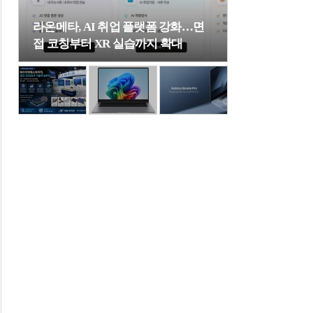
라온메타, AI 취업 플랫폼 강화…면
접 코칭부터 XR 실습까지 확대