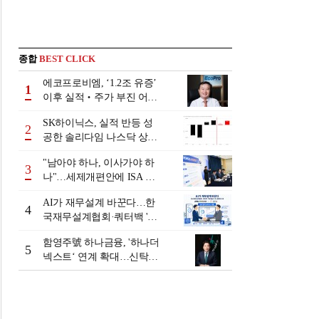
종합
BEST CLICK
에코프로비엠, ‘1.2조 유증’
1
이후 실적‧주가 부진 어쩌
나
SK하이닉스, 실적 반등 성
2
공한 솔리다임 나스닥 상장
검토
"남아야 하나, 이사가야 하
3
나"…세제개편안에 ISA 투
자자 셈법 복잡
AI가 재무설계 바꾼다…한
4
국재무설계협회·쿼터백 '베
러웰스'로 생태계 구축
함영주號 하나금융, '하나더
5
넥스트‘ 연계 확대…신탁수
수료 2배 증가 효과 [금융 시
니어 비즈니스 돋보기]