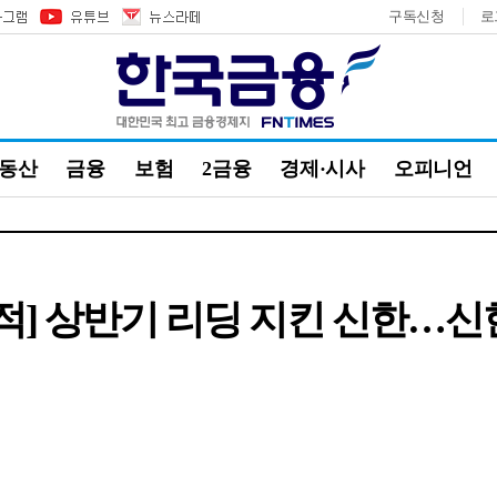
구독신청
로
부동산
금융
보험
2금융
경제·시사
오피니언
 실적] 상반기 리딩 지킨 신한…신