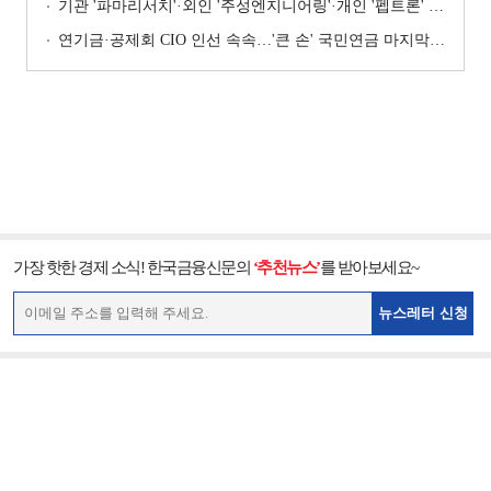
기관 '파마리서치'·외인 '주성엔지니어링'·개인 '펩트론' 1위 [주간 코스닥 순매수- 2026년 7월27일~7월31일]
연기금·공제회 CIO 인선 속속…'큰 손' 국민연금 마지막 타자
가장 핫한 경제 소식! 한국금융신문의
‘추천뉴스’
를 받아보세요~
뉴스레터 신청