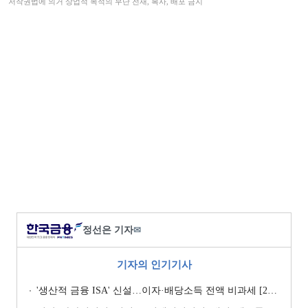
저작권법에 의거 상업적 목적의 무단 전재, 복사, 배포 금지
정선은 기자
✉
기자의 인기기사
'생산적 금융 ISA' 신설…이자·배당소득 전액 비과세 [2026 세제개편안]