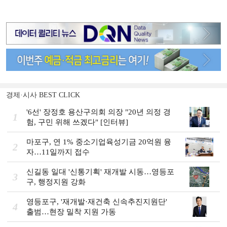
경제·시사 BEST CLICK
'6선' 장정호 용산구의회 의장 "20년 의정 경
1
험, 구민 위해 쓰겠다" [인터뷰]
마포구, 연 1% 중소기업육성기금 20억원 융
2
자…11일까지 접수
신길동 일대 '신통기획' 재개발 시동…영등포
3
구, 행정지원 강화
영등포구, '재개발·재건축 신속추진지원단'
4
출범…현장 밀착 지원 가동