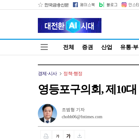
전체
증권
산업
유통·
경제·시사
정책·행정
영등포구의회, 제10대
조범형 기자
chobh06@fntimes.com