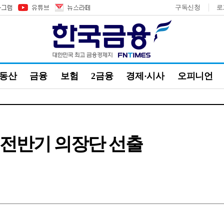
구독신청
로
부동산
금융
보험
2금융
경제·시사
오피니언
 전반기 의장단 선출