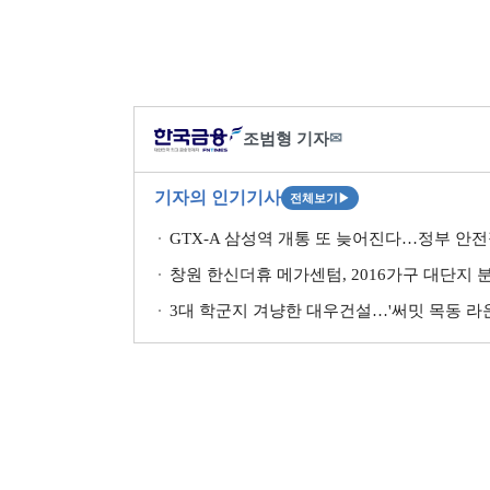
조범형 기자
✉
기자의 인기기사
전체보기
▶
GTX-A 삼성역 개통 또 늦어진다…정부 안전
창원 한신더휴 메가센텀, 2016가구 대단지 
3대 학군지 겨냥한 대우건설…'써밋 목동 라운