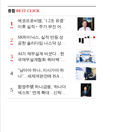
종합
BEST CLICK
에코프로비엠, ‘1.2조 유증’
1
이후 실적‧주가 부진 어쩌
나
SK하이닉스, 실적 반등 성
2
공한 솔리다임 나스닥 상장
검토
AI가 재무설계 바꾼다…한
3
국재무설계협회·쿼터백 '베
러웰스'로 생태계 구축
"남아야 하나, 이사가야 하
4
나"…세제개편안에 ISA 투
자자 셈법 복잡
함영주號 하나금융, '하나더
5
넥스트‘ 연계 확대…신탁수
수료 2배 증가 효과 [금융 시
니어 비즈니스 돋보기]