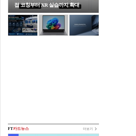
접 코칭부터 XR 실습까지 확대
FT
카드뉴스
더보기