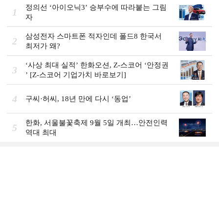
정의선 ‘아이오닉3ʼ 승부수에 따라붙는 그림
1
자
삼성전자 스마트폰 적자인데 폴드8 한국서
2
최저가 왜?
‘사상 최대 실적ʼ 한화오션, Z-스코어 ‘안정권
3
ʼ [Z-스코어 기업가치 바로보기]
4
구씨·허씨, 18년 만에 다시 ‘동업’
한화, 서울불꽃축제 9월 5일 개최…안전인력
5
역대 최대