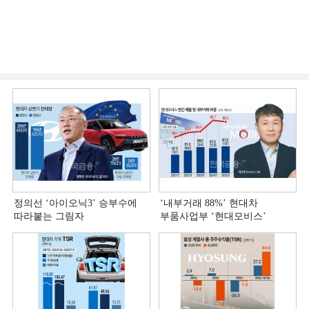
정의선 ‘아이오닉3ʼ 승부수에
‘내부거래 88%ʼ 현대차
따라붙는 그림자
부품사업부 ‘현대모비스ʼ