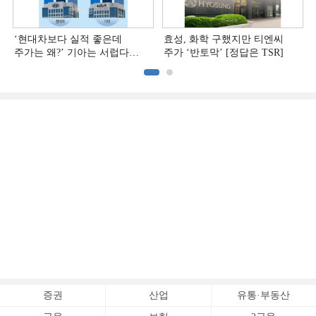
‘현대차보다 실적 좋은데
효성, 화학 구했지만 티엔씨
주가는 왜?ʼ 기아는 서럽다
주가 ‘반토막’ [정답은 TSR]
[정답은 TSR]
증권
산업
유통·부동산