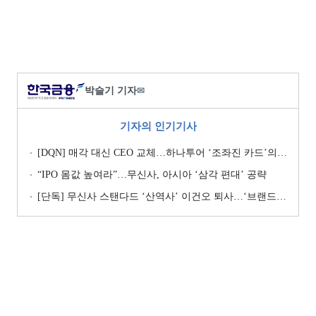
박슬기 기자
✉
기자의 인기기사
[DQN] 매각 대신 CEO 교체…하나투어 ‘조좌진 카드’의 속내 [Z-스코어 기업가치 바로보기]
“IPO 몸값 높여라”…무신사, 아시아 ‘삼각 편대’ 공략
[단독] 무신사 스탠다드 ‘산역사’ 이건오 퇴사…‘브랜드 정체성’ 전환점 맞나