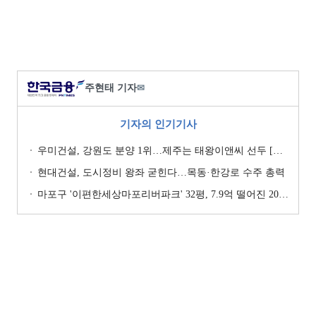
주현태 기자
✉
기자의 인기기사
우미건설, 강원도 분양 1위…제주는 태왕이앤씨 선두 [이 지역 분양왕-강원·제주]
현대건설, 도시정비 왕좌 굳힌다…목동·한강로 수주 총력
마포구 '이편한세상마포리버파크' 32평, 7.9억 떨어진 20.4억원에 거래 [일일 하락가]