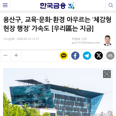
용산구, 교육·문화·환경 아우르는 ‘체감형
현장 행정’ 가속도 [우리區는 지금]
기사입력 : 2026-05-14 11:27
주현태 기자
gun1313@fntimes.com