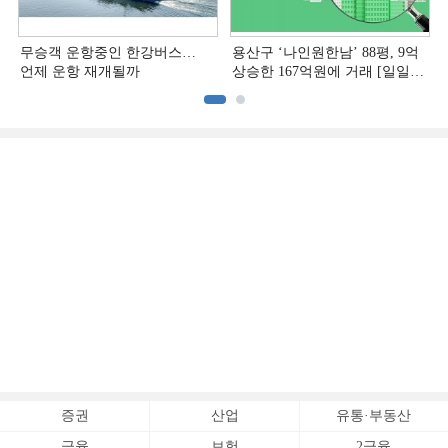
무승객 운항중인 한강버스…
용산구 ‘나인원한남’ 88평, 9억
언제 운항 재개될까
상승한 167억원에 거래 [일일
아파트 신고가]
증권
산업
유통·부동산
금융
보험
2금융