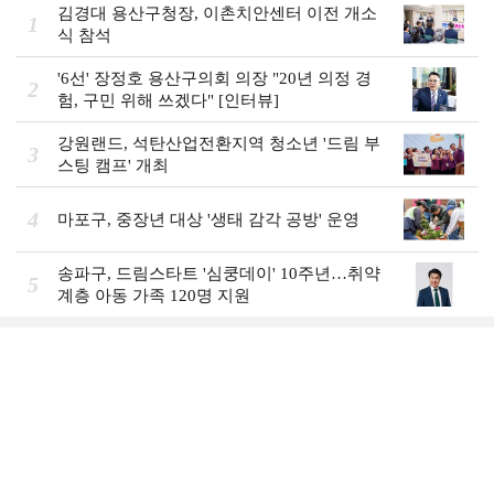
김경대 용산구청장, 이촌치안센터 이전 개소
1
식 참석
'6선' 장정호 용산구의회 의장 "20년 의정 경
2
험, 구민 위해 쓰겠다" [인터뷰]
강원랜드, 석탄산업전환지역 청소년 '드림 부
3
스팅 캠프' 개최
4
마포구, 중장년 대상 '생태 감각 공방' 운영
송파구, 드림스타트 '심쿵데이' 10주년…취약
5
계층 아동 가족 120명 지원