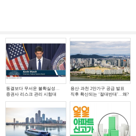
동결보다 무서운 불확실성…
용산·과천 2만가구 공급 발표
증권사 리스크 관리 시험대
직후 확산되는 ‘절대반대’…왜?