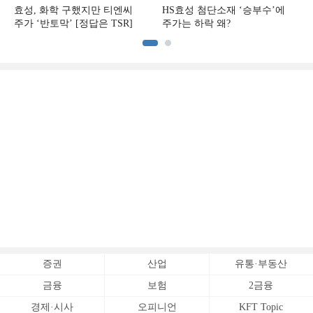
효성, 화학 구했지만 티엔씨
HS효성 첨단소재 ‘승부수’에
주가 ‘반토막’ [정답은 TSR]
주가는 하락 왜?
증권
산업
유통·부동산
금융
보험
2금융
경제·시사
오피니언
KFT Topic