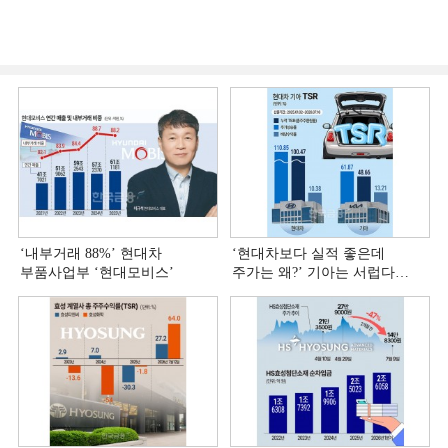
‘내부거래 88%ʼ 현대차
‘현대차보다 실적 좋은데
부품사업부 ‘현대모비스ʼ
주가는 왜?ʼ 기아는 서럽다
[정답은 TSR]