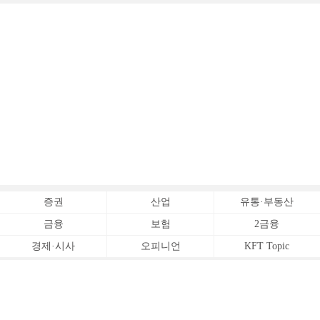
증권
산업
유통·부동산
금융
보험
2금융
경제·시사
오피니언
KFT Topic
전체서비스
Copyrightⓒ
한국금융신문 All Rights Reserved.