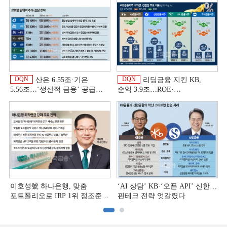
DQN
DQN
산은 6.55조·기은
리딩금융 지킨 KB,
5.56조…‘생산적 금융ʼ 공급
순익 3.9조…ROE·
박차 [은행권 자금조달 전략]
비용효율성까지 선두 [2026
상반기 금융 리그테이블]
이호성號 하나은행, 맞춤
‘AI 상담’ KB·‘오픈 API’ 신한…
포트폴리오로 IRP 1위 정조준
핀테크 전략 엇갈렸다
[은행권 연금 방어전]
[