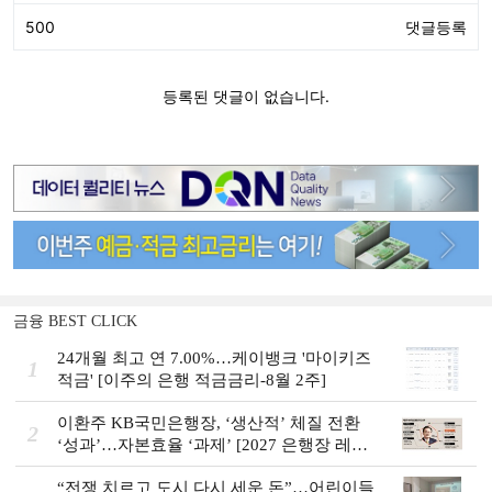
금융 BEST CLICK
24개월 최고 연 7.00%…케이뱅크 '마이키즈
1
적금' [이주의 은행 적금금리-8월 2주]
이환주 KB국민은행장, ‘생산적’ 체질 전환
2
‘성과’…자본효율 ‘과제’ [2027 은행장 레이
스 개막]
“전쟁 치르고 도시 다시 세운 돈”…어린이들