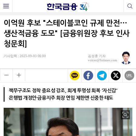
이억원 후보 "스테이블코인 규제 만전···
생산적금융 도모" [금융위원장 후보 인사
청문회]
기사입력 : 2025-09-03 06:00
김성훈 기자
voicer@fntimes.com
책무구조도 정착 중요성 강조, 회계 투명성 회복 '자신감'
은행법 개정안·금융지주 회장 연임 제한엔 신중한 태도