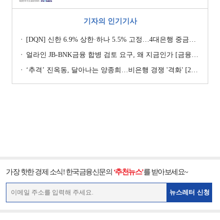
기자의 인기기사
[DQN] 신한 6.9% 상한·하나 5.5% 고정…4대은행 중금리대출 승부수
얼라인 JB-BNK금융 합병 검토 요구, 왜 지금인가 [금융지주는 지금]
‘추격ʼ 진옥동, 달아나는 양종희…비은행 경쟁 '격화' [2026 금융사 상반기 리그테이블]
가장 핫한 경제 소식! 한국금융신문의
‘추천뉴스’
를 받아보세요~
뉴스레터 신청