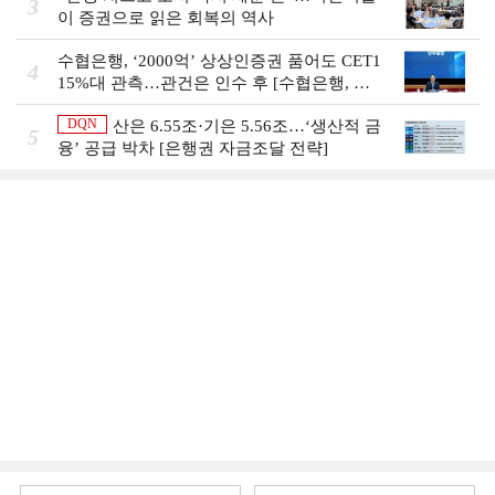
3
이 증권으로 읽은 회복의 역사
수협은행, ‘2000억’ 상상인증권 품어도 CET1
4
15%대 관측…관건은 인수 후 [수협은행, 금
융그룹의 꿈②]
DQN
산은 6.55조·기은 5.56조…‘생산적 금
5
융ʼ 공급 박차 [은행권 자금조달 전략]