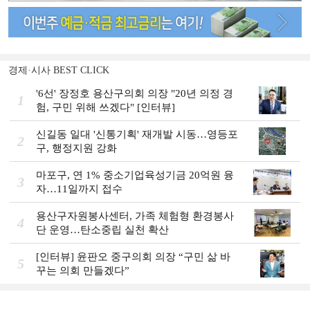
경제·시사 BEST CLICK
'6선' 장정호 용산구의회 의장 "20년 의정 경
1
험, 구민 위해 쓰겠다" [인터뷰]
신길동 일대 '신통기획' 재개발 시동…영등포
2
구, 행정지원 강화
마포구, 연 1% 중소기업육성기금 20억원 융
3
자…11일까지 접수
용산구자원봉사센터, 가족 체험형 환경봉사
4
단 운영…탄소중립 실천 확산
[인터뷰] 윤판오 중구의회 의장 “구민 삶 바
5
꾸는 의회 만들겠다”