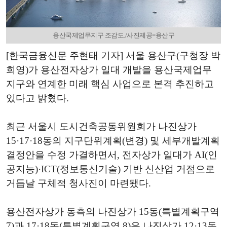
용산국제업무지구 조감도./사진제공=용산구
[한국금융신문 주현태 기자] 서울 용산구(구청장 박
희영)가 용산전자상가 일대 개발을 용산국제업무
지구와 연계한 미래 핵심 사업으로 본격 추진하고
있다고 밝혔다.
최근 서울시 도시건축공동위원회가 나진상가
15·17·18동의 지구단위계획(변경) 및 세부개발계획
결정안을 수정 가결하면서, 전자상가 일대가 AI(인
공지능)·ICT(정보통신기술) 기반 신산업 거점으로
거듭날 구체적 청사진이 마련됐다.
용산전자상가 동측의 나진상가 15동(특별계획구역
7)과 17·18동(특별계획구역 8)은 나진상가 12·13동