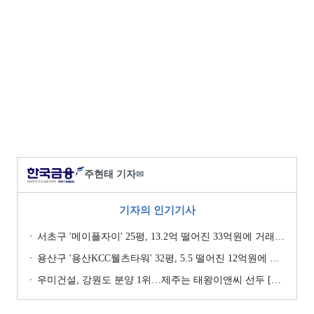
주현태 기자
✉
기자의 인기기사
서초구 '메이플자이' 25평, 13.2억 떨어진 33억원에 거래 [일일 하락가]
용산구 '용산KCC웰츠타워' 32평, 5.5 떨어진 12억원에 거래 [일일 하락가]
우미건설, 강원도 분양 1위…제주는 태왕이앤씨 선두 [이 지역 분양왕-강원·제주]