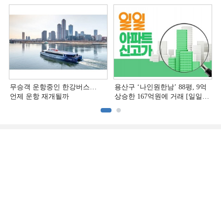
무승객 운항중인 한강버스…
용산구 ‘나인원한남’ 88평, 9억
언제 운항 재개될까
상승한 167억원에 거래 [일일
아파트 신고가]