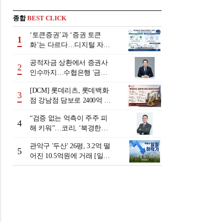
종합
BEST CLICK
‘토큰증권’과 ‘증권 토큰
1
화’는 다르다…디지털 자본
시장 다음 단계는
공적자금 상환에서 증권사
2
인수까지…수협은행 '금융
그룹화' 25년 여정 [수협은
[DCM] 롯데리츠, 롯데백화
행 금융그룹의 꿈①]
3
점 강남점 담보로 2400억 조
달…단기채 차환
“검증 없는 억측이 주주 피
4
해 키워”…코리, ‘북경한미
미수채권 논란’ 정면 반박
관악구 '두산' 26평, 3.2억 떨
5
어진 10.5억원에 거래 [일일
하락가]