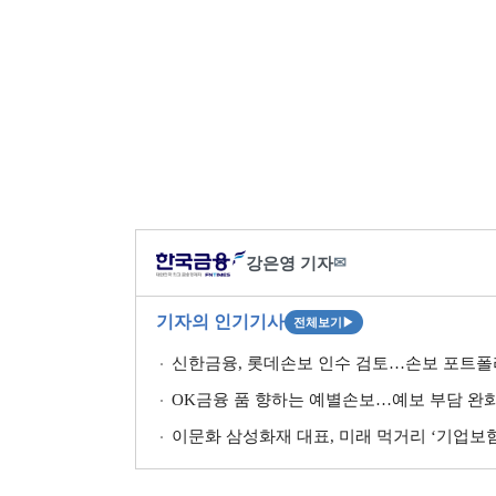
강은영 기자
✉
기자의 인기기사
전체보기
▶
신한금융, 롯데손보 인수 검토…손보 포트폴리
OK금융 품 향하는 예별손보…예보 부담 완화·
이문화 삼성화재 대표, 미래 먹거리 ‘기업보험’