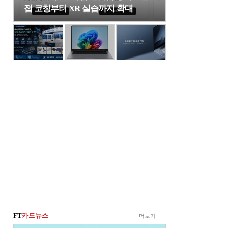
접 코칭부터 XR 실습까지 확대
FT
카드뉴스
더보기