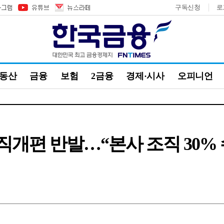
구독신청
로
부동산
금융
보험
2금융
경제·시사
오피니언
조직개편 반발…“본사 조직 30%