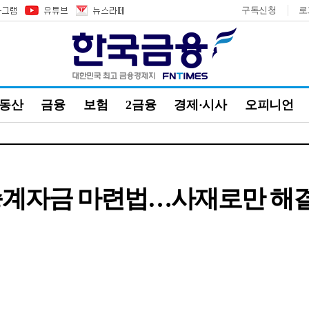
구독신청
로
부동산
금융
보험
2금융
경제·시사
오피니언
 승계자금 마련법…사재로만 해결