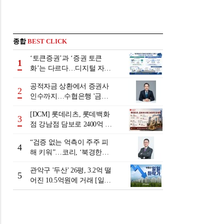
종합
BEST CLICK
‘토큰증권’과 ‘증권 토큰
1
화’는 다르다…디지털 자본
시장 다음 단계는
공적자금 상환에서 증권사
2
인수까지…수협은행 '금융
그룹화' 25년 여정 [수협은
[DCM] 롯데리츠, 롯데백화
행 금융그룹의 꿈①]
3
점 강남점 담보로 2400억 조
달…단기채 차환
“검증 없는 억측이 주주 피
4
해 키워”…코리, ‘북경한미
미수채권 논란’ 정면 반박
관악구 '두산' 26평, 3.2억 떨
5
어진 10.5억원에 거래 [일일
하락가]