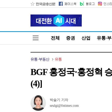
전체
증권
산업
유통·
유통·부동산
유통
BGF 홍정국·홍정혁
(4)]
박슬기 기자
seulgi@fntimes.com