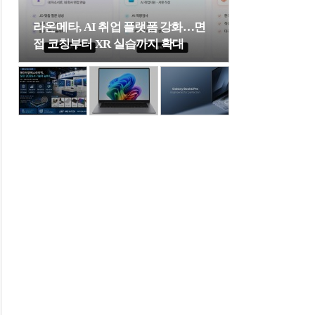
라온메타, AI 취업 플랫폼 강화…면
접 코칭부터 XR 실습까지 확대