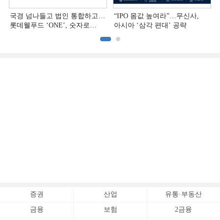
국경 넘나들고 법인 통합하고…
“IPO 몸값 높여라”…무신사,
롯데웰푸드 ‘ONE’, 숫자로
아시아 ‘삼각 편대’ 공략
증명하다
증권
산업
유통·부동산
금융
보험
2금융