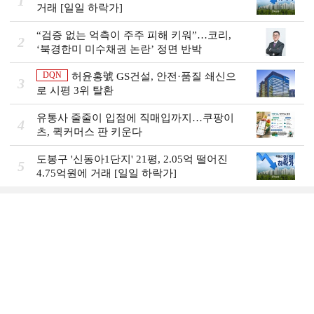
1
거래 [일일 하락가]
“검증 없는 억측이 주주 피해 키워”…코리,
2
‘북경한미 미수채권 논란’ 정면 반박
DQN
허윤홍號 GS건설, 안전·품질 쇄신으
3
로 시평 3위 탈환
유통사 줄줄이 입점에 직매입까지…쿠팡이
4
츠, 퀵커머스 판 키운다
도봉구 '신동아1단지' 21평, 2.05억 떨어진
5
4.75억원에 거래 [일일 하락가]