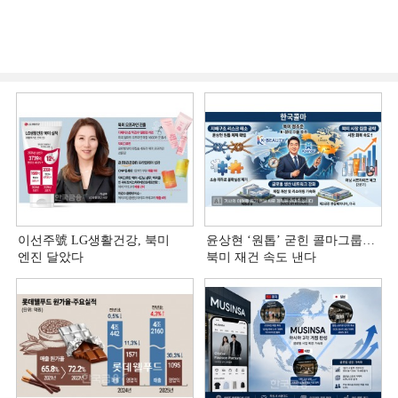
이선주號 LG생활건강, 북미
윤상현 ‘원톱ʼ 굳힌 콜마그룹…
엔진 달았다
북미 재건 속도 낸다