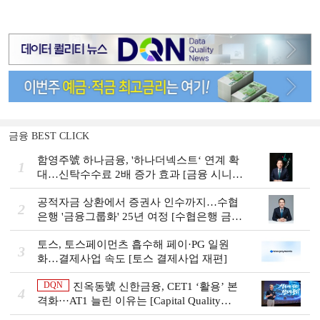
금융 BEST CLICK
함영주號 하나금융, '하나더넥스트‘ 연계 확
1
대…신탁수수료 2배 증가 효과 [금융 시니어
비즈니스 돋보기]
공적자금 상환에서 증권사 인수까지…수협
2
은행 '금융그룹화' 25년 여정 [수협은행 금융
그룹의 꿈①]
토스, 토스페이먼츠 흡수해 페이·PG 일원
3
화…결제사업 속도 [토스 결제사업 재편]
DQN
진옥동號 신한금융, CET1 ‘활용’ 본
4
격화···AT1 늘린 이유는 [Capital Quality
Review]