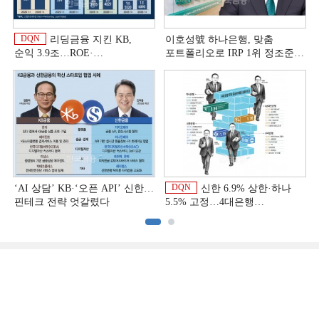
DQN
리딩금융 지킨 KB,
이호성號 하나은행, 맞춤
순익 3.9조…ROE·
포트폴리오로 IRP 1위 정조준
비용효율성까지 선두 [2026
[은행권 연금 방어전]
이
상반기 금융 리그테이블]
DQN
‘AI 상담’ KB·‘오픈 API’ 신한…
신한 6.9% 상한·하나
핀테크 전략 엇갈렸다
5.5% 고정…4대은행
중금리대출 승부수
이