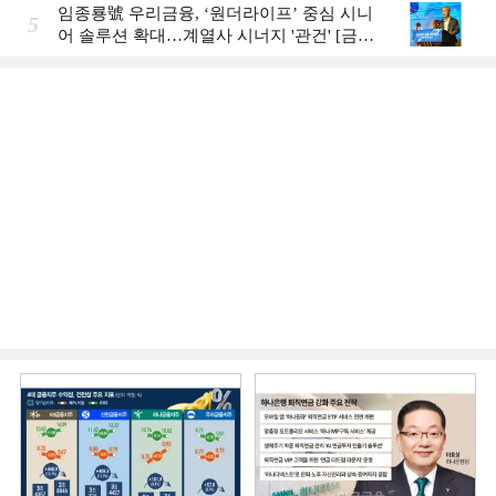
임종룡號 우리금융, ‘원더라이프’ 중심 시니
5
어 솔루션 확대…계열사 시너지 '관건' [금융
시니어 비즈니스 돋보기]