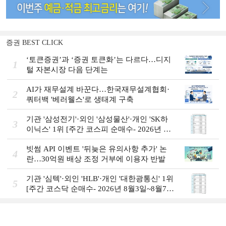
증권 BEST CLICK
‘토큰증권’과 ‘증권 토큰화’는 다르다…디지
1
털 자본시장 다음 단계는
AI가 재무설계 바꾼다…한국재무설계협회·
2
쿼터백 '베러웰스'로 생태계 구축
기관 '삼성전기'·외인 '삼성물산'·개인 'SK하
3
이닉스' 1위 [주간 코스피 순매수- 2026년 8
월3일~8월7일]
빗썸 API 이벤트 '뒤늦은 유의사항 추가' 논
4
란…30억원 배상 조정 거부에 이용자 반발
기관 '심텍'·외인 'HLB'·개인 '대한광통신' 1위
5
[주간 코스닥 순매수- 2026년 8월3일~8월7
일]