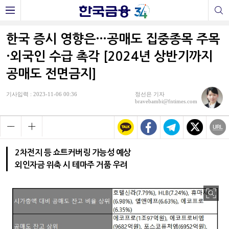
한국 증시 영향은…공매도 집중종목 주목
·외국인 수급 촉각 [2024년 상반기까지
공매도 전면금지]
기사입력 : 2023-11-06 00:36
정선은 기자
bravebambi@fntimes.com
2차전지 등 쇼트커버링 가능성 예상
외인자금 위축 시 테마주 거품 우려