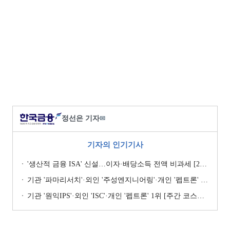
정선은 기자
✉
기자의 인기기사
'생산적 금융 ISA' 신설…이자·배당소득 전액 비과세 [2026 세제개편안]
기관 '파마리서치'·외인 '주성엔지니어링'·개인 '펩트론' 1위 [주간 코스닥 순매수- 2026년 7월27일~7월31일]
기관 '원익IPS'·외인 'ISC'·개인 '펩트론' 1위 [주간 코스닥 순매수- 2026년 7월6일~7월10일]