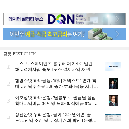
금융 BEST CLICK
토스, 토스페이먼츠 흡수해 페이·PG 일원
1
화…결제사업 속도 [토스 결제사업 재편]
함영주號 하나금융, '하나더넥스트‘ 연계 확
2
대…신탁수수료 2배 증가 효과 [금융 시니어
비즈니스 돋보기]
이호성號 하나은행, '달봉투'로 월급날 접점
3
확대…멤버십 30만명 돌파·핵심예금 9%↑
[은행권 머니무브 대응 전략]
정진완號 우리은행, 급여 12개월이면 '골
4
드'…진입 조건 낮춰 장기거래 락인 [은행권
머니무브 대응 전략]