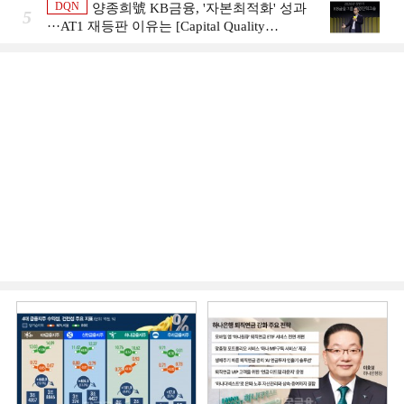
DQN
양종희號 KB금융, '자본최적화' 성과
5
···AT1 재등판 이유는 [Capital Quality
Review]]