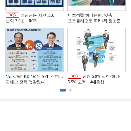
DQN
리딩금융 지킨 KB,
이호성號 하나은행, 맞춤
순익 3.9조…ROE·
포트폴리오로 IRP 1위 정조준
비용효율성까지 선두 [2026
[은행권 연금 방어전]
상반기 금융 리그테이블]
DQN
‘AI 상담’ KB·‘오픈 API’ 신한…
신한 6.9% 상한·하나
핀테크 전략 엇갈렸다
5.5% 고정…4대은행
중금리대출 승부수