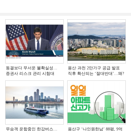
동결보다 무서운 불확실성…
용산·과천 2만가구 공급 발표
증권사 리스크 관리 시험대
직후 확산되는 ‘절대반대’…왜?
무승객 운항중인 한강버스…
용산구 ‘나인원한남’ 88평, 9억