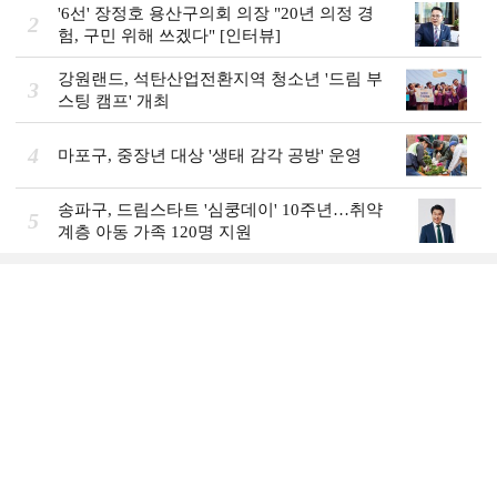
'6선' 장정호 용산구의회 의장 "20년 의정 경
2
험, 구민 위해 쓰겠다" [인터뷰]
강원랜드, 석탄산업전환지역 청소년 '드림 부
3
스팅 캠프' 개최
4
마포구, 중장년 대상 '생태 감각 공방' 운영
송파구, 드림스타트 '심쿵데이' 10주년…취약
5
계층 아동 가족 120명 지원