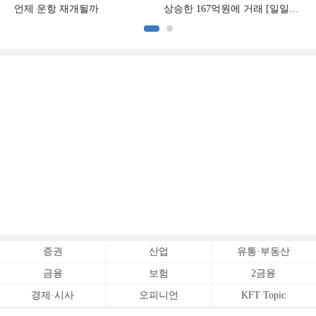
언제 운항 재개될까
상승한 167억원에 거래 [일일
아파트 신고가]
증권
산업
유통·부동산
금융
보험
2금융
경제·시사
오피니언
KFT Topic