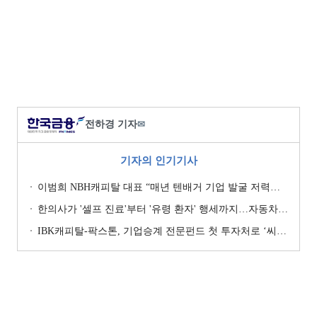
전하경 기자
✉
기자의 인기기사
이범희 NBH캐피탈 대표 “매년 텐배거 기업 발굴 저력…올해 ROE 20% 목표”
한의사가 '셀프 진료'부터 '유령 환자' 행세까지…자동차보험 악용 심각 [경상환자 8주룰 도입 초읽기]
IBK캐피탈-팍스톤, 기업승계 전문펀드 첫 투자처로 ‘씨엠디기술단’ 낙점 [캐피탈사 돋보기]