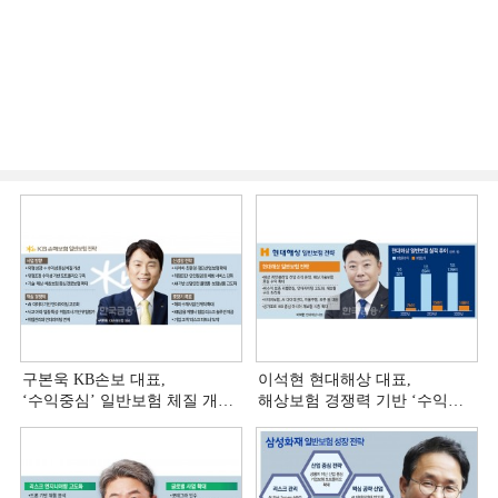
구본욱 KB손보 대표,
이석현 현대해상 대표,
‘수익중심ʼ 일반보험 체질 개선
해상보험 경쟁력 기반 ‘수익
[손보사 일반보험 전략 (4)]
다변화ʼ [손보사 일반보험 전략
(3)]