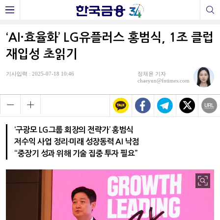
‘AI·효율화’ LG유플러스 홍범식, 1조 클럽
재입성 초읽기
기사입력 : 2025-07-18 10:46
정채윤 기자
chaeyun@fntimes.com
‘구광모 LG그룹 회장의 전략가’ 홍범식
저수익 사업 정리·미래 성장동력 AI 낙점
“중장기 성과 위해 기술 집중 투자 필요”