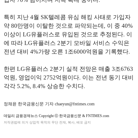
특히 지난 4월 SK텔레콤 유심 해킹 사태로 가입자
약 80만명이 이탈한 것으로 파악되는데, 이 중 40%
이상이 LG유플러스로 유입된 것으로 추정된다. 이
에 따라 LG유플러스 2분기 모바일 서비스 수익은
전년 대비 4%가량 오른 1조6000억원을 기록했다.
한편
LG
유플러스
2
분기
실적
전망은
매출
3
조
6763
억원
,
영업이익
2752
억원이다
.
이는
전년
동기
대비
각각
5.2%, 8.4%
상승한
수치다
.
정채윤 한국금융신문 기자 chaeyun@fntimes.com
데일리 금융경제뉴스 Copyright ⓒ 한국금융신문 & FNTIMES.com
저작권법에 의거 상업적 목적의 무단 전재, 복사, 배포 금지