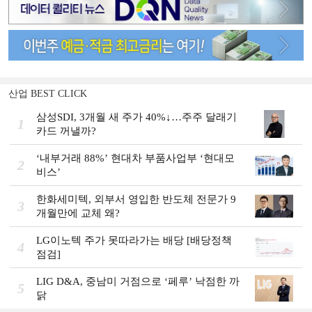
산업 BEST CLICK
삼성SDI, 3개월 새 주가 40%↓…주주 달래기
1
카드 꺼낼까?
‘내부거래 88%ʼ 현대차 부품사업부 ‘현대모
2
비스ʼ
한화세미텍, 외부서 영입한 반도체 전문가 9
3
개월만에 교체 왜?
LG이노텍 주가 못따라가는 배당 [배당정책
4
점검]
LIG D&A, 중남미 거점으로 ‘페루’ 낙점한 까
5
닭