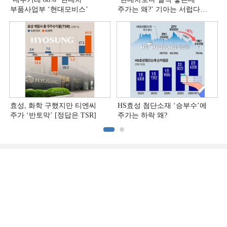
부품사업부 ‘현대모비스ʼ
주가는 왜?ʼ 기아는 서럽다
[정답은 TSR]
효성, 화학 구했지만 티엔씨
HS효성 첨단소재 ‘승부수’에
주가 ‘반토막’ [정답은 TSR]
주가는 하락 왜?