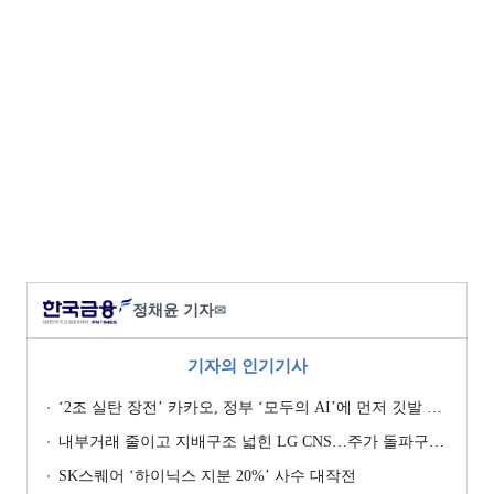
정채윤 기자
✉
기자의 인기기사
‘2조 실탄 장전’ 카카오, 정부 ‘모두의 AI’에 먼저 깃발 꽂은 셈법
내부거래 줄이고 지배구조 넓힌 LG CNS…주가 돌파구는 ‘RX’ [기업지배구조 보고서]
SK스퀘어 ‘하이닉스 지분 20%’ 사수 대작전