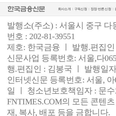
회사소개
구독신청
정정·반론 신청
발행소(주소) : 서울시 중구 
번호 : 202-81-39551
제호: 한국금융 ㅣ 발행.편집인 : 
신문사업 등록번호: 서울,다0655
행.편집인 : 김봉국 ㅣ 발행일자:
인터넷신문 등록번호: 서울, 아03
일 ㅣ 청소년보호책임자 : 문수
FNTIMES.COM의 모든 콘텐
재, 복사, 배포 등을 금합니다.