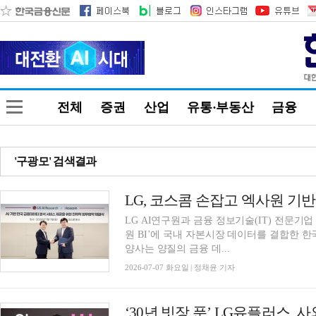
전체
증권
산업
유통·부동산
금융
'구광모' 검색결과
LG AI연구원과 금융 정보기술(IT) 전문기업
원 BI’에 국내 자본시장 데이터를 결합한 한
양사는 양질의 금융 데...
2026-07-07 화요일 | 정채윤 기자