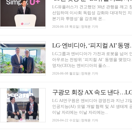
LG유플러스가 견고했던 30년 관행을 깨고
선임하며 이사회 독립성 강화와 대대적인 지
본기와 투명성’을 강조해 온...
2026-06-18 목요일 | 정채윤 기자
LG그룹과 엔비디아가 가전과 로봇을 넘어 
아우르는 전방위 ‘피지컬 AI’ 동맹을 맺었다
영자(CEO)는 엔비디아의 풀스...
2026-06-08 월요일 | 정채윤 기자
구광모 회장 AX 속도 낸다…L
LG AI연구원은 엔비디아 경영진과 지난 21
인공지능(AI) 모델 개발 협력 및 AI 생태계
이날 자리에는 이날 자리에는...
2026-04-22 수요일 | 정채윤 기자