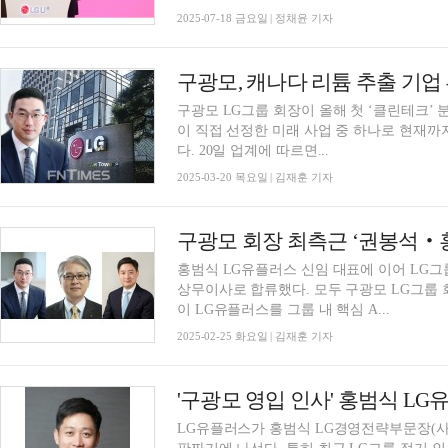
2025-07-18 금요일 | 정채윤 기자
구광모, 캐나다 리튬 추출 기업
구광모 LG그룹 회장이 올해 첫 ‘클린테크’
이 직접 선정한 미래 사업 중 하나로 현재까
다. 20일 업계에 따르면...
2025-03-20 목요일 | 김재훈 기자
구광모 회장 최측근 ‘권봉석‧홍
홍범식 LG유플러스 신임 대표에 이어 LG그
상무이사로 합류했다. 모두 구광모 LG그룹 
이 LG유플러스를 그룹 내 핵심 A...
2025-02-25 화요일 | 김재훈 기자
LG유플러스가 홍범식 LG경영전략부문장(사장)