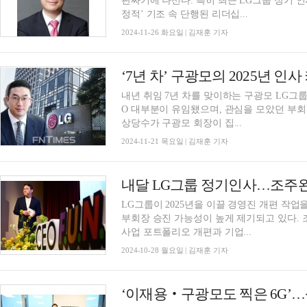
판짜기에 나선다. 특히 최근 LG그룹 정기 
정적’ 기조 속 단행된 리더십...
2024-11-26 화요일 | 김재훈 기자
내년 취임 7년 차를 맞이하는 구광모 LG그룹
O 대부분이 유임됐으며, 관심을 모았던 부회
상당수가 구광모 회장이 집...
2024-11-21 목요일 | 김재훈 기자
내달 LG그룹 정기인사…조주완
LG그룹이 2025년을 이끌 경영진 개편 작
부회장 승진 가능성이 높게 제기되고 있다. 조
사업 포트폴리오 개편과 기업...
2024-10-28 월요일 | 김재훈 기자
‘이재용‧구광모도 찍은 6G’…