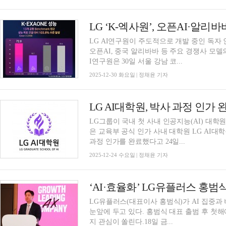
LG ‘K-엑사원’, 오픈AI·알리바
LG AI연구원이 주도적으로 개발 중인 독자 인공
오픈AI, 중국 알리바바 등 주요 경쟁사 모델
I연구원은 30일 서울 강남 코...
2025-12-30 화요일 | 정채윤 기자
LG AI대학원, 박사 과정 인가
LG그룹이 국내 첫 사내 인공지능(AI) 대학
은 교육부 공식 인가 사내 대학원 LG AI대
과정 인가를 완료했다고 24일...
2025-12-24 수요일 | 정채윤 기자
‘AI·효율화’ LG유플러스 홍범
LG유플러스(대표이사 홍범식)가 AI 집중과
눈앞에 두고 있다. 홍범식 대표 출범 후 첫해
지 관심이 쏠린다.18일 금...