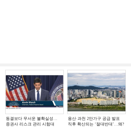
동결보다 무서운 불확실성…
용산·과천 2만가구 공급 발표
증권사 리스크 관리 시험대
직후 확산되는 ‘절대반대’…왜?