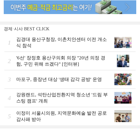
경제·시사 BEST CLICK
김경대 용산구청장, 이촌치안센터 이전 개소
1
식 참석
'6선' 장정호 용산구의회 의장 "20년 의정 경
2
험, 구민 위해 쓰겠다" [인터뷰]
3
마포구, 중장년 대상 '생태 감각 공방' 운영
강원랜드, 석탄산업전환지역 청소년 '드림 부
4
스팅 캠프' 개최
이정미 서울시의원, 지역문화예술 발전 공로
5
감사패 받아