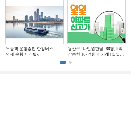
무승객 운항중인 한강버스…
용산구 ‘나인원한남’ 88평, 9억
언제 운항 재개될까
상승한 167억원에 거래 [일일
아파트 신고가]