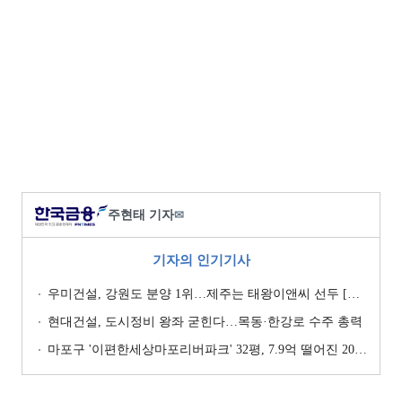
주현태 기자
✉
기자의 인기기사
우미건설, 강원도 분양 1위…제주는 태왕이앤씨 선두 [이 지역 분양왕-강원·제주]
현대건설, 도시정비 왕좌 굳힌다…목동·한강로 수주 총력
마포구 '이편한세상마포리버파크' 32평, 7.9억 떨어진 20.4억원에 거래 [일일 하락가]