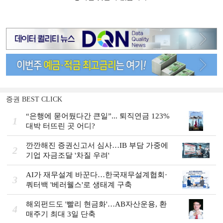
증권 BEST CLICK
“은행에 묻어뒀다간 큰일”... 퇴직연금 123%
1
대박 터뜨린 곳 어디?
깐깐해진 증권신고서 심사…IB 부담 가중에
2
기업 자금조달 '차질 우려'
AI가 재무설계 바꾼다…한국재무설계협회·
3
쿼터백 '베러웰스'로 생태계 구축
해외펀드도 '빨리 현금화'…AB자산운용, 환
4
매주기 최대 3일 단축