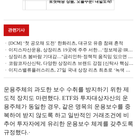
관련기사
[DCM] ‘첫 공모채 도전’ 한화리츠, 대규모 유증 참패 흔적
이지스자산운용, 상장리츠 19곳에 주주 서한…‘정보제공·IR·이해 상충 방지’ 강조
상장리츠 봄바람 기대감…"금리인하·정책적 움직임 있으면 리츠 활성화"
코람코자산신탁, 다양한 상장리츠 브랜드 강점 [신탁사 핵심 리츠상품]
이지스밸류플러스리츠, 27일 국내 상장 리츠 최초로 ‘녹색 채권’ 발행 [ESG 경영]
운용주체의 과도한 보수 수취를 방지하기 위한 제
도적 장치도 마련했다. ETF와 투자대상자산의 운
용주체가 동일한 경우, 같은 명목의 운용보수를 중
복하여 받지 않도록 하고 일반적인 거래조건에 비
추어 투자자에게 유리한 운용보수 체계를 갖추도록
규정했다.·