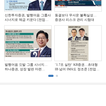
신한투자증권, 발행어음·그룹사
동결보다 무서운 불확실성…
시너지로 체급 키운다 [전업계
증권사 리스크 관리 시험대
추격하는 은행계 증권사 (4)]
발행어음 깃발·그룹 시너지…
‘1.7조 실탄’ KB증권…초대형
하나증권, 성장 발판 마련
IB 넘어 IMA도 정조준 [전업계
[전업계 추격하는 은행계
추격하는 은행계 증권사 (2)]
증권사 (3)]