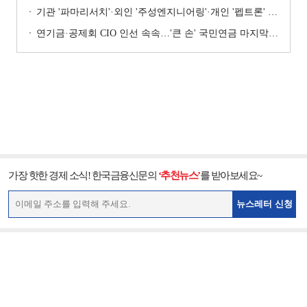
기관 '파마리서치'·외인 '주성엔지니어링'·개인 '펩트론' 1위 [주간 코스닥 순매수- 2026년 7월27일~7월31일]
연기금·공제회 CIO 인선 속속…'큰 손' 국민연금 마지막 타자
가장 핫한 경제 소식! 한국금융신문의
‘추천뉴스’
를 받아보세요~
뉴스레터 신청