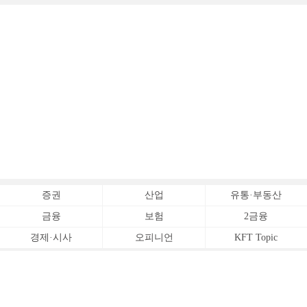
증권
산업
유통·부동산
금융
보험
2금융
경제·시사
오피니언
KFT Topic
전체서비스
Copyrightⓒ
한국금융신문 All Rights Reserved.