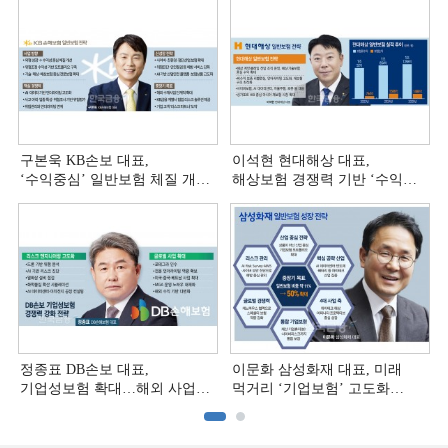
구본욱 KB손보 대표,
이석현 현대해상 대표,
‘수익중심ʼ 일반보험 체질 개선
해상보험 경쟁력 기반 ‘수익
[손보사 일반보험 전략 (4)]
다변화ʼ [손보사 일반보험 전략
(3)]
정종표 DB손보 대표,
이문화 삼성화재 대표, 미래
기업성보험 확대…해외 사업
먹거리 ‘기업보험’ 고도화
다변화 [손보사 일반보험 전략
[손보사 일반보험 전략 (1)]
(2)]