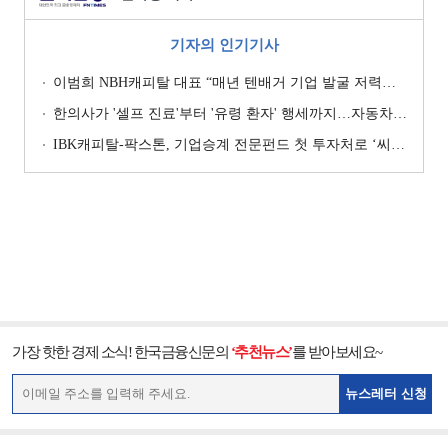
기자의 인기기사
이범희 NBH캐피탈 대표 “매년 텐배거 기업 발굴 저력…올해 ROE 20% 목표”
한의사가 '셀프 진료'부터 '유령 환자' 행세까지…자동차보험 악용 심각 [경상환자 8주룰 도입 초읽기]
IBK캐피탈-팍스톤, 기업승계 전문펀드 첫 투자처로 ‘씨엠디기술단’ 낙점 [캐피탈사 돋보기]
가장 핫한 경제 소식! 한국금융신문의
‘추천뉴스’
를 받아보세요~
뉴스레터 신청