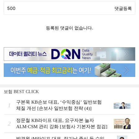
보험 BEST CLICK
구본욱 KB손보 대표, ‘수익중심ʼ 일반보험
1
체질 개선 [손보사 일반보험 전략 (4)]
정문철 KB라이프 대표, 요구자본 늘자
2
ALM·CSM 관리 강화 [보험사 기본자본 점검]
박경원 iM라이프 대표, 장기납 종신 등 수익