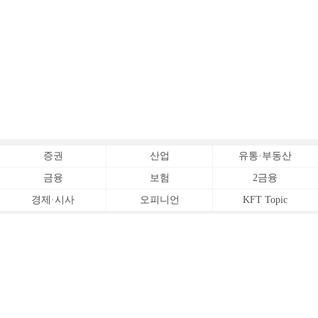
증권
산업
유통·부동산
금융
보험
2금융
경제·시사
오피니언
KFT Topic
전체서비스
Copyrightⓒ
한국금융신문 All Rights Reserved.