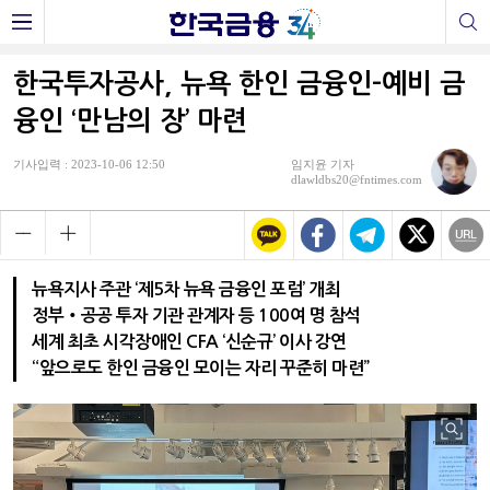
한국투자공사, 뉴욕 한인 금융인-예비 금
융인 ‘만남의 장’ 마련
기사입력 : 2023-10-06 12:50
임지윤 기자
dlawldbs20@fntimes.com
뉴욕지사 주관 ‘제5차 뉴욕 금융인 포럼’ 개최
정부‧공공 투자 기관 관계자 등 100여 명 참석
세계 최초 시각장애인 CFA ‘신순규’ 이사 강연
“앞으로도 한인 금융인 모이는 자리 꾸준히 마련”