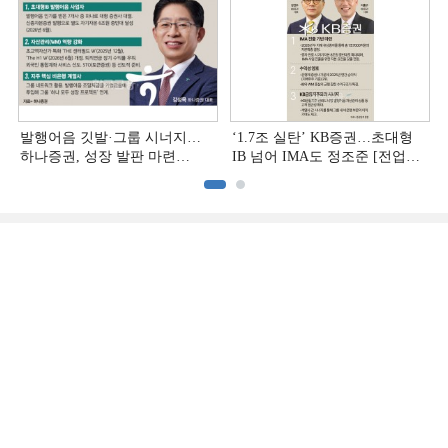
발행어음 깃발·그룹 시너지…
‘1.7조 실탄’ KB증권…초대형
하나증권, 성장 발판 마련
IB 넘어 IMA도 정조준 [전업계
[전업계 추격하는 은행계
추격하는 은행계 증권사 (2)]
증권사 (3)]