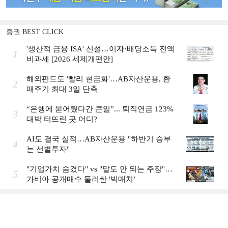
증권 BEST CLICK
'생산적 금융 ISA' 신설…이자·배당소득 전액
1
비과세 [2026 세제개편안]
해외펀드도 '빨리 현금화'…AB자산운용, 환
2
매주기 최대 3일 단축
“은행에 묻어뒀다간 큰일”... 퇴직연금 123%
3
대박 터뜨린 곳 어디?
AI도 결국 실적…AB자산운용 "하반기 승부
4
는 선별투자"
"기업가치 숨겼다" vs "말도 안 되는 주장"…
5
가비아 공개매수 둘러싼 '빅매치’