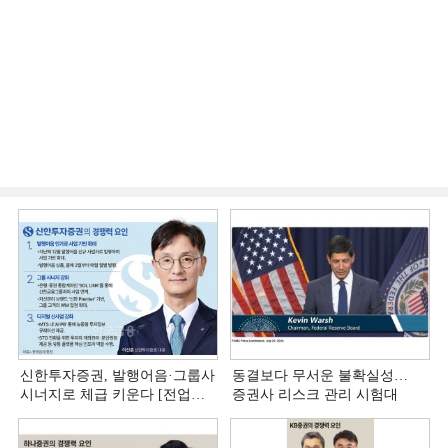
신한투자증권, 발행어음·그룹사
동결보다 무서운 불확실성…
시너지로 체급 키운다 [전업계
증권사 리스크 관리 시험대
추격하는 은행계 증권사 (4)]