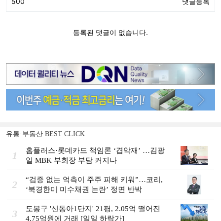
유통·부동산 BEST CLICK
홈플러스·롯데카드 책임론 ‘겹악재’ …김광
1
일 MBK 부회장 부담 커지나
“검증 없는 억측이 주주 피해 키워”…코리,
2
‘북경한미 미수채권 논란’ 정면 반박
도봉구 '신동아1단지' 21평, 2.05억 떨어진
3
4.75억원에 거래 [일일 하락가]