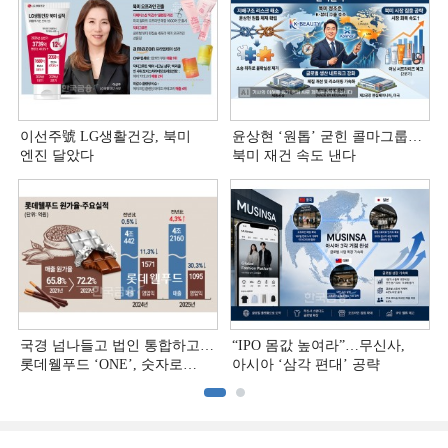
이선주號 LG생활건강, 북미
윤상현 ‘원톱ʼ 굳힌 콜마그룹…
엔진 달았다
북미 재건 속도 낸다
국경 넘나들고 법인 통합하고…
“IPO 몸값 높여라”…무신사,
롯데웰푸드 ‘ONE’, 숫자로
아시아 ‘삼각 편대’ 공략
증명하다