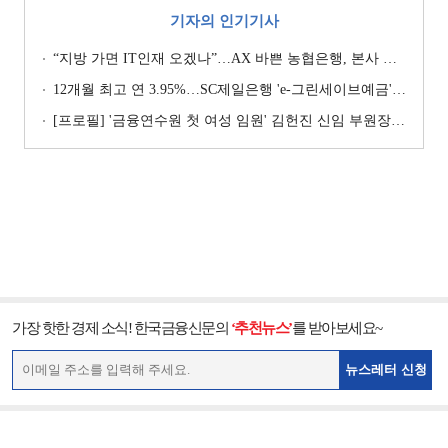
기자의 인기기사
“지방 가면 IT인재 오겠나”…AX 바쁜 농협은행, 본사 이전설에 ‘긴장’ [막 오른 금융권 하투(夏鬪)]
12개월 최고 연 3.95%…SC제일은행 'e-그린세이브예금' [이주의 은행 예금금리-8월 1주]
[프로필] '금융연수원 첫 여성 임원' 김헌진 신임 부원장···교육·디지털·기획 '올라운더'
가장 핫한 경제 소식! 한국금융신문의
‘추천뉴스’
를 받아보세요~
뉴스레터 신청