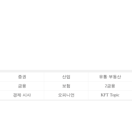
증권
산업
유통·부동산
금융
보험
2금융
경제·시사
오피니언
KFT Topic
전체서비스
Copyrightⓒ
한국금융신문 All Rights Reserved.