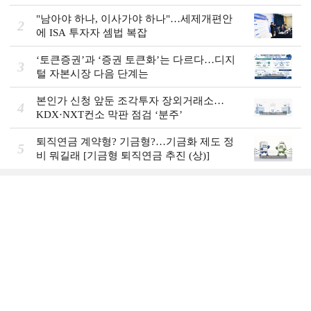
"남아야 하나, 이사가야 하나"…세제개편안
2
에 ISA 투자자 셈법 복잡
‘토큰증권’과 ‘증권 토큰화’는 다르다…디지
3
털 자본시장 다음 단계는
본인가 신청 앞둔 조각투자 장외거래소…
4
KDX·NXT컨소 막판 점검 ‘분주’
퇴직연금 계약형? 기금형?…기금화 제도 정
5
비 뭐길래 [기금형 퇴직연금 추진 (상)]