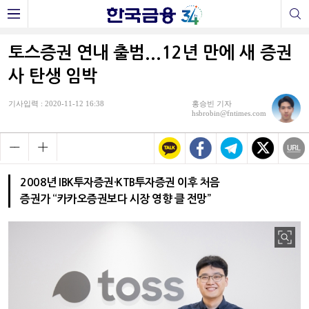
토스증권 연내 출범...12년 만에 새 증권
사 탄생 임박
기사입력 : 2020-11-12 16:38
홍승빈 기자
hsbrobin@fntimes.com
2008년 IBK투자증권·KTB투자증권 이후 처음
증권가 “카카오증권보다 시장 영향 클 전망”