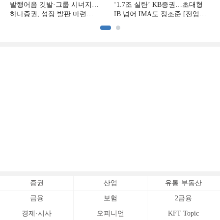
발행어음 깃발·그룹 시너지…
‘1.7조 실탄’ KB증권…초대형
하나증권, 성장 발판 마련
IB 넘어 IMA도 정조준 [전업계
[전업계 추격하는 은행계
추격하는 은행계 증권사 (2)]
증권사 (3)]
증권
산업
유통·부동산
금융
보험
2금융
경제·시사
오피니언
KFT Topic