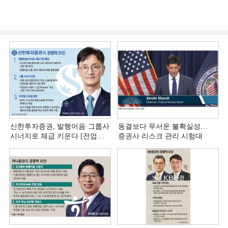
신한투자증권, 발행어음·그룹사
동결보다 무서운 불확실성…
시너지로 체급 키운다 [전업계
증권사 리스크 관리 시험대
추격하는 은행계 증권사 (4)]