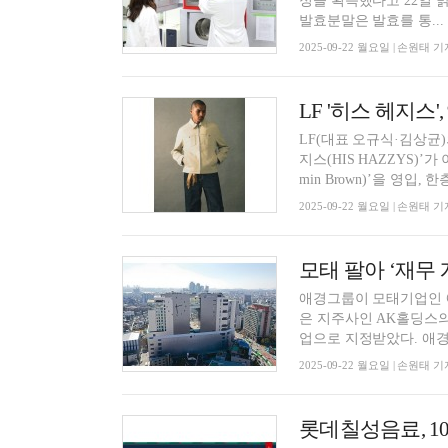
정을 획득했다고 22일 밝혔
발효분말은 발효를 통...
2025-09-22 월요일 | 손원태 기
LF '히스 헤지스
LF(대표 오규식·김상균)
지스(HIS HAZZYS)’
min Brown)’을 영입, 한층
2025-09-22 월요일 | 손원태 기
애경그룹이 모태기업인 
은 지주사인 AK홀딩스
업으로 지정받았다. 애경그
2025-09-22 월요일 | 손원태 기
롯데칠성음료, 1