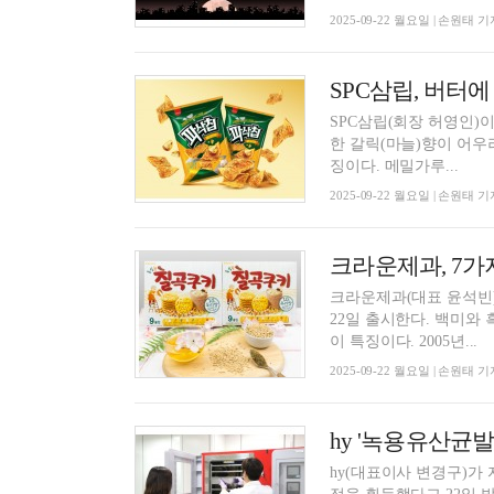
2025-09-22 월요일 | 손원태 기
SPC삼립, 버터에
SPC삼립(회장 허영인)이 신제품
한 갈릭(마늘)향이 어
징이다. 메밀가루...
2025-09-22 월요일 | 손원태 기
크라운제과, 7가
크라운제과(대표 윤석빈)
22일 출시한다. 백미와
이 특징이다. 2005년...
2025-09-22 월요일 | 손원태 기
hy '녹용유산균
hy(대표이사 변경구)