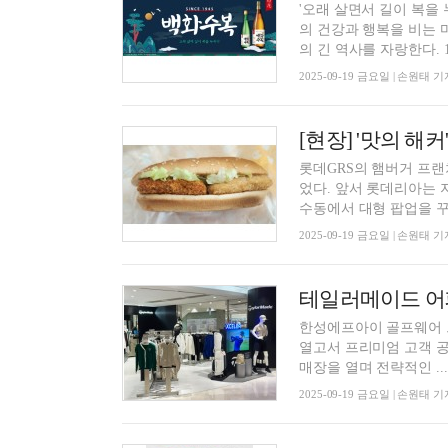
'오래 살면서 길이 복을
의 건강과 행복을 비는 
의 긴 역사를 자랑한다. 10
2025-09-19 금요일 | 손원태 기
롯데GRS의 햄버거 프
었다. 앞서 롯데리아는 
수동에서 대형 팝업을 꾸린
2025-09-19 금요일 | 손원태 기
테일러메이드 어패
한성에프아이 골프웨어 
열고서 프리미엄 고객 
매장을 열며 전략적인 ...
2025-09-19 금요일 | 손원태 기