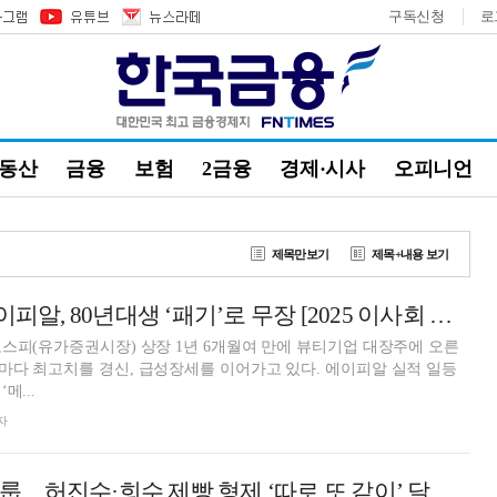
구독신청
로
부동산
금융
보험
2금융
경제·시사
오피니언
제목만보기
제목+내용 보기
‘뷰티 대장주’ 에이피알, 80년대생 ‘패기’로 무장 [2025 이사회 톺아보기]
스피(유가증권시장) 상장 1년 6개월여 만에 뷰티기업 대장주에 오른
다 최고치를 경신, 급성장세를 이어가고 있다. 에이피알 실적 일등
메...
자
‘3세 경영’ SPC그룹…허진수·희수 제빵 형제 ‘따로 또 같이’ 달린다