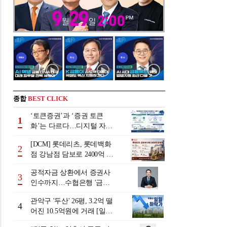
종합
BEST CLICK
‘토큰증권’과 ‘증권 토큰
1
화’는 다르다…디지털 자본
시장 다음 단계는
[DCM] 롯데리츠, 롯데백화
2
점 강남점 담보로 2400억 조
달…단기채 차환
공적자금 상환에서 증권사
3
인수까지…수협은행 '금융
그룹화' 25년 여정 [수협은
관악구 '두산' 26평, 3.2억 떨
행 금융그룹의 꿈①]
4
어진 10.5억원에 거래 [일일
하락가]