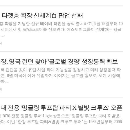
 타겟층 확장 신세계百 팝업 선봬
 확장을 겨낭한 신규 베이비 라인을 공식 출시하고, 9월 18일부터 10
첫 팝업스토어를 선보인다. 에스제이그룹이 전개하는 캉골
..
자
장, 영국 런던 찾아 '글로벌 경영' 성장동력 확보
영국 런던을 찾아 유럽 사업 확대 가능성을 점검하고 미래 성장동력 확
일본, 8월 미국에 이어 유럽까지 이어지는 글로벌 행보로, 세계 시장에
...
자
세대 전용 '밍글링 루프탑 파티 X 별빛 크루즈' 오픈
2030 전용 밍글링 투어 Light 상품으로 ‘밍글링 루프탑 파티 X 별빛
생부터 2006