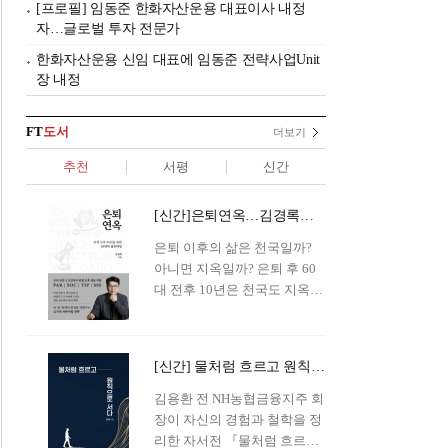
[프로필] 임동준 한화자산운용 대표이사 내정
자…글로벌 투자 전문가
한화자산운용 신임 대표에 임동준 전략사업Unit
장 내정
FT
도서
더보기
추천
서평
신간
[신간]은퇴연옥…김경록의 은퇴 후 삶의 나침반
은퇴 이후의 삶은 천국일까?
아니면 지옥일까? 은퇴 후 60
대 전후 10년은 천국도 지옥도
아닌 '연옥'이라 개념이 등장해
화제를 모으고 있다.투자 전문
가이자 은퇴연구소장으로서의
[신간] 물처럼 흐르고 원칙으로 서다…김용환의 통찰을 담다
은퇴 설계를 가이드해 온 김경
록 옵투스자산운용의 고문이
김용환 전 NH농협금융지주 회
신간 『은퇴연옥』을 내놓았
장이 자신의 경험과 철학을 정
다.단테는 지옥을 '모든 희망을
리한 자서전 『물처럼 흐르고