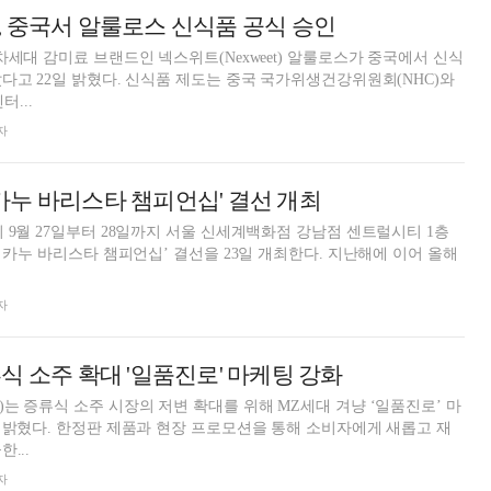
 중국서 알룰로스 신식품 공식 승인
차세대 감미료 브랜드인 넥스위트(Nexweet) 알룰로스가 중국에서 신식
 제도는 중국 국가위생건강위원회(NHC)와
...
자
5 카누 바리스타 챔피언십' 결선 개최
 9월 27일부터 28일까지 서울 신세계백화점 강남점 센트럴시티 1층
 바리스타 챔피언십’ 결선을 23일 개최한다. 지난해에 이어 올해
자
식 소주 확대 '일품진로' 마케팅 강화
는 증류식 소주 시장의 저변 확대를 위해 MZ세대 겨냥 ‘일품진로’ 마
 밝혔다. 한정판 제품과 현장 프로모션을 통해 소비자에게 새롭고 재
...
자