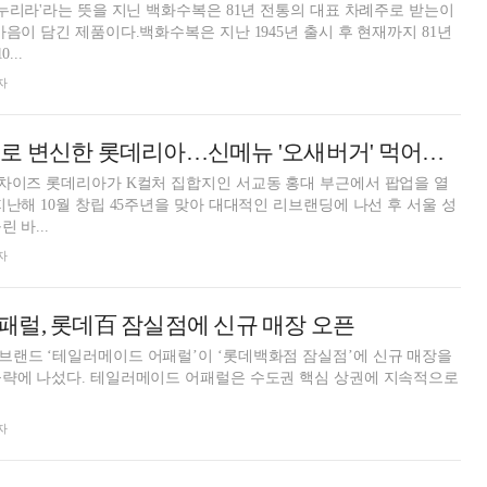
 누리라'라는 뜻을 지닌 백화수복은 81년 전통의 대표 차례주로 받는이
마음이 담긴 제품이다.백화수복은 지난 1945년 출시 후 현재까지 81년
...
자
[현장] '맛의 해커'로 변신한 롯데리아…신메뉴 '오새버거' 먹어보니
랜차이즈 롯데리아가 K컬처 집합지인 서교동 홍대 부근에서 팝업을 열
지난해 10월 창립 45주년을 맞아 대대적인 리브랜딩에 나선 후 서울 성
 바...
자
럴, 롯데百 잠실점에 신규 매장 오픈
브랜드 ‘테일러메이드 어패럴’이 ‘롯데백화점 잠실점’에 신규 매장을
공략에 나섰다. 테일러메이드 어패럴은 수도권 핵심 상권에 지속적으로
자