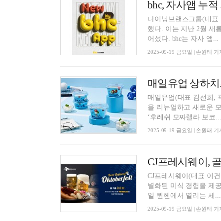
bhc, 자사앱 누
다이닝브랜즈그룹(대표 송호
했다. 이는 지난 2월 
어섰다. bhc는 자사 앱...
2025-09-19 금요일 | 손원태 기
매일유업 상하치즈
매일유업(대표 김선희, 
을 리뉴얼하고 새로운 모습으로 소비자들
‘후레쉬 모짜렐라 보코..
2025-09-19 금요일 | 손원태 기
CJ프레시웨이(대표 이건
별화된 미식 경험을 제공하기
일 뮌헨에서 열리는 세...
2025-09-19 금요일 | 손원태 기