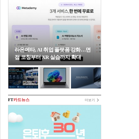
라온메타, AI 취업 플랫폼 강화…면
접 코칭부터 XR 실습까지 확대
FT
카드뉴스
더보기