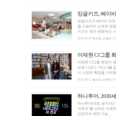
캉골키즈, 베이비
캉골키즈가 베이비 타겟층
월 22일까지 신세계 센텀시티에서 
키즈는 최근 변화하는 시.
2025-09-23 화요일 | 손원태 기
이재현 CJ그룹 회
이재현 CJ그룹 회장이 
보에 나섰다. 지난 4월 
서 신영토 확장을 가속화하
2025-09-22 월요일 | 손원태 기
하나투어, 2030
하나투어(대표 송미선)가 
크루즈’를 선착순 오픈한다. 이번 ‘한강 루프탑 파티&별빛 크루즈 투어’는 1987년
년생까지 예약 가능...