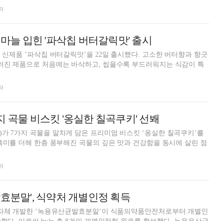
자
 마늘 입힌 '파삭칩 버터갈릭맛' 출시
 ‘파삭칩 버터갈릭맛’을 22일 출시했다. 고소한 버터향과 향긋
우러진 제품으로 처음에는 바삭하고, 씹을수록 부드러워지는 식감이 특
자
지 곡물 비스킷 '옹실한 칠곡쿠키' 선봬
가 7가지 곡물을 알차게 담은 프리미엄 비스킷 ‘옹실한 칠곡쿠키’를
 흑미를 더해 한층 풍부해진 곡물의 깊은 맛과 건강함을 동시에 살린 점
자
발효분말', 식약처 개별인정 획득
가 자체 개발한 ‘녹용유산균발효분말’이 식품의약품안전처로부터 개별인