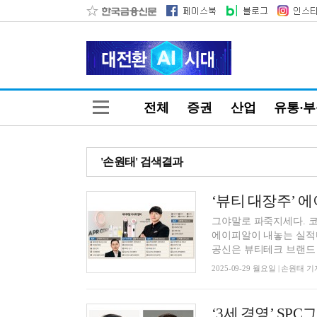
전체
증권
산업
유통·
'손원태' 검색결과
그야말로 파죽지세다. 코
에이피알이 내놓는 실적마
공신은 뷰티테크 브랜드 ‘
2025-09-29 월요일 | 손원태 기