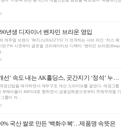
다. 이로써 hy는 총 8건의 개별인정형 원료를 확보했다. 녹용유산균
자
', 90년생 디자이너 벤자민 브라운 영입
의 캐주얼 브랜드 ‘헤지스(HAZZYS)’가 전개하는 서브 라인 ‘히스 헤
가 이번 FW 시즌부터 글로벌 크리에이티브 디렉터 ‘벤자민 브라운(Benja
...
자
모태 팔아 ‘재무 개선’ 속도 내는 AK홀딩스, 곳간지기 ‘정석’ 누구? [나는 CFO다]
애경산업을 매각하면서 재무구조 개선 드라이브를 걸었다. 애경그룹
의 부채비율이 400%대로 향하면서 금융감독원으로부터 주채무계열 기
룹이 자...
자
00% 국산 쌀로 만든 '백화수복'…제품명 속뜻은