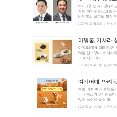
SPC그룹 오너가(家) 
형인 허진수 SPC그룹 
바게뜨의 글로벌 확장 전략
2025-09-29 월요일 | 손원태 기
아워홈, 키사라·
아워홈(대표 김태원)은 
24일 선보였다. 키시라와 싱카이는 올해 연간 콘셉트를 ‘제철에 경험하는 일본·중국 유명 지역
의 미식 이야기...
2025-09-24 수요일 | 손원태 기
여기어때, 반려동
종합 여행·여가 플랫폼 
국내 숙소가 1년 전보다 25
많이 늘어난 숙소 형...
2025-09-24 수요일 | 손원태 기