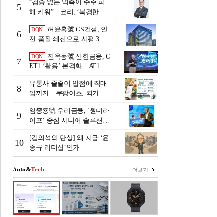
“검증 없는 억측이 주주 피
5
해 키워”…코리, ‘북경한미
미수채권 논란’ 정면 반박
허윤홍號 GS건설, 안
DQN
6
전·품질 쇄신으로 시평 3위
탈환
진옥동號 신한금융, C
DQN
7
ET1 ‘활용’ 본격화···AT1 늘
린 이유는 [Capital Quality Re
유통사 줄줄이 입점에 직매
view]
8
입까지…쿠팡이츠, 퀵커머
스 판 키운다
임종룡號 우리금융, ‘원더라
9
이프’ 중심 시니어 솔루션
확대…계열사 시너지 '관건'
[김의석의 단상] 왜 지금 ‘윤
[금융 시니어 비즈니스 돋보
10
종규 리더십’인가
기]
Auto&
Tech
더보기