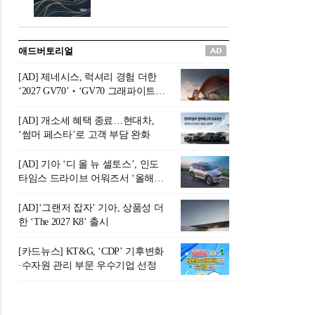
버려야 하는 곳'이라 묘사했다.
원칙으로 서다』를 펴냈다.정
오늘날 많은 이가 은퇴를 지옥
통 관료 출신으로 한국 금융의
이라 부르며 절망하지만, 김경
주요 변곡점마다 중요한 역할
애드버토리얼
록 고문은 새로운 시각을 제시
을 하고 금융 경영인으로서 큰
한다. 은퇴 후 60대를 전후한 1
족적을 남긴 김 전 회장이 후배
[AD] 제네시스, 럭셔리 경험 더한
0년의 과도기는 지옥이 아니라
세대에게 전하는 삶의 조언을
‘2027 GV70’‧‘GV70 그래파이트’
정화와 성장의 공간인 ‘은퇴연
담은 인생 노트다.『물처럼 흐
출시
옥(Purgatory)’이라는 것이다.
르고 원칙으로 서다』는 단순
[AD] 개소세 혜택 종료…현대차,
연옥은 고통스럽지만 끝이 있
한 자서전을 넘어, 실패를 두려
‘썸머 페스타’로 고객 부담 완화
으며, 준비를 통해 천국으로 나
워하지 않는 용기와 자신에 대
아갈 수 있는 희망의 장소라고
한 믿음이 어떻게 삶을 풍요롭
[AD] 기아 ‘디 올 뉴 셀토스’, 인도
말한
게 만드는지를 보여주는 지혜
타임스 드라이브 어워즈서 ‘올해의
의 보고로 평가된다.김용환 전
SUV’ 선정
회장은 “인생의 목표가 크더라
[AD]‘그랜저 잡자’ 기아, 상품성 더
도 조급해하지 말고 작은 것부
한 ‘The 2027 K8’ 출시
터 하나 하나 성취해 나가
라”고 조언한다. 뼈아픈 실패
[카드뉴스] KT&G, ‘CDP’ 기후변화
조차 성공의 뼈대가 된다는 긍
·수자원 관리 부문 우수기업 선정
정적인 마음으로