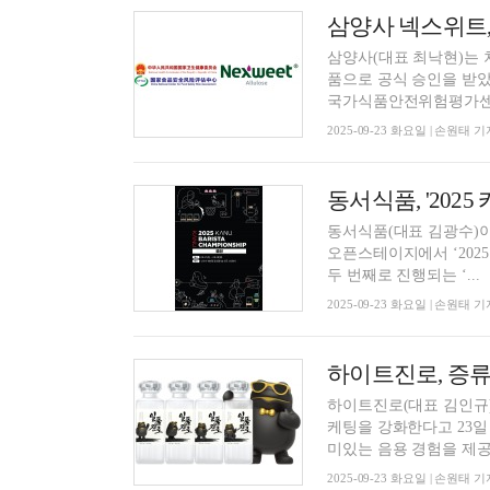
삼양사 넥스위트,
삼양사(대표 최낙현)는 
품으로 공식 승인을 받았다고 22일 밝혔다. 신식품
국가식품안전위험평가센터
2025-09-23 화요일 | 손원태 기
동서식품, '202
동서식품(대표 김광수)이
오픈스테이지에서 ‘2025 카누
두 번째로 진행되는 ‘...
2025-09-23 화요일 | 손원태 기
하이트진로, 증류
하이트진로(대표 김인규)
케팅을 강화한다고 23일
미있는 음용 경험을 제공한
2025-09-23 화요일 | 손원태 기