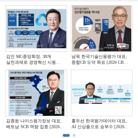
김인 MG중앙회장, 38개
남욱 한국기술신용평가 대표,
실천과제로 경영혁신 시동
종합CB 도약 목표 [2026 CB사
[상호금융 경영혁신 진단 ①]
하반기 전략 ③]
김종윤 나이스평가정보 대표,
홍두선 한국평가데이터 대표,
베트남·SCB 역량 집중 [2026
AI 신상품으로 승부수 [2026
CB사 하반기 전략 ②]
CB사 하반기 전략 ①]