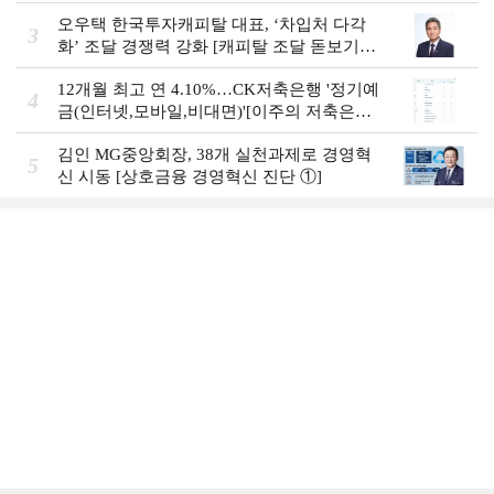
오우택 한국투자캐피탈 대표, ‘차입처 다각
3
화ʼ 조달 경쟁력 강화 [캐피탈 조달 돋보기
(12)]
12개월 최고 연 4.10%…CK저축은행 '정기예
4
금(인터넷,모바일,비대면)'[이주의 저축은행
예금금리-8월 1주]
김인 MG중앙회장, 38개 실천과제로 경영혁
5
신 시동 [상호금융 경영혁신 진단 ①]