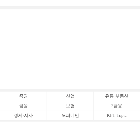
증권
산업
유통·부동산
금융
보험
2금융
경제·시사
오피니언
KFT Topic
전체서비스